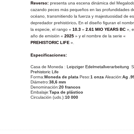
Reverso:
presenta una escena dinámica del Megalod
cazando peces más pequeños en las profundidades d
océano, transmitiendo la fuerza y majestuosidad de es
depredador prehistórico
.
En el diseño figuran el nomb
la especie, el rango «
10.3 – 2.61 MIO YEARS BC
», e
año de emisión «
2025
» y el nombre de la serie «
PREHISTORIC LIFE
».
Especificaciones:
Casa de Moneda :
Leipziger Edelmetallverarbeitung
S
Prehistoric Life
Forma:
Moneda de plata
Peso:
1 onza
Aleación:
Ag .
Diámetro:
38,6 mm
Denominación:
20 francos
Embalaje:
Tapa de plástico
Circulación (uds.):
10 000