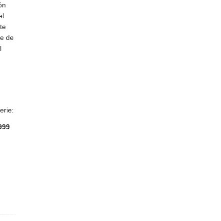
ón
el
te
re de
l
erie:
9999