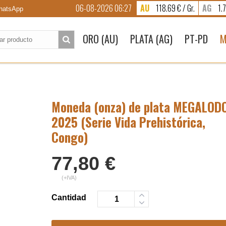
06-08-2026 06:27
AU
118.69 € / Gr.
AG
1.7
atsApp
to:
ORO (AU)
PLATA (AG)
PT-PD
M
Moneda (onza) de plata MEGALOD
2025 (Serie Vida Prehistórica,
Congo)
77,80
€
(+IVA)
Cantidad