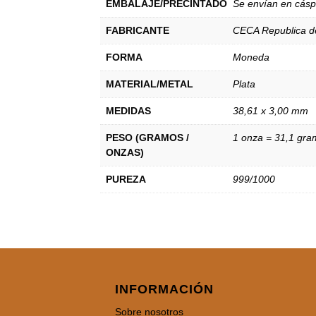
EMBALAJE/PRECINTADO
Se envían en cáspu
FABRICANTE
CECA Republica d
FORMA
Moneda
MATERIAL/METAL
Plata
MEDIDAS
38,61 x 3,00 mm
PESO (GRAMOS /
1 onza = 31,1 gr
ONZAS)
PUREZA
999/1000
INFORMACIÓN
Sobre nosotros