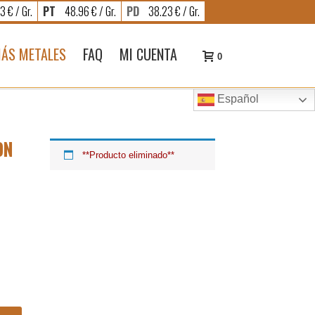
3 € / Gr.
PT
48.96 € / Gr.
PD
38.23 € / Gr.
ÁS METALES
FAQ
MI CUENTA
0
Español
ON
**Producto eliminado**