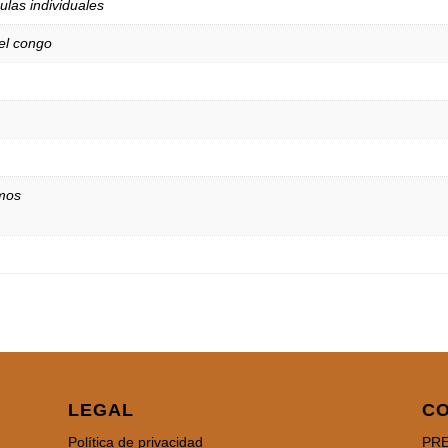
las individuales
el congo
amos
LEGAL
C
Política de privacidad
PRE