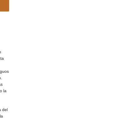
e
ata
iguos
o.
as
o la
 del
la