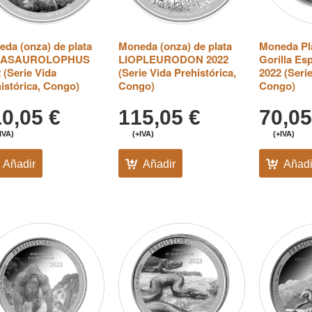
da (onza) de plata
Moneda (onza) de plata
Moneda Pla
RASAUROLOPHUS
LIOPLEURODON 2022
Gorilla Es
 (Serie Vida
(Serie Vida Prehistórica,
2022 (Serie
istórica, Congo)
Congo)
Congo)
10,05
€
115,05
€
70,0
IVA)
(+IVA)
(+IVA)
Añadir
Añadir
Añadi