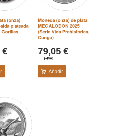
ta (onza)
Moneda (onza) de plata
palda plateada
MEGALODON 2025
 Gorillas,
(Serie Vida Prehistórica,
Congo)
5
€
79,05
€
(+IVA)
r
Añadir