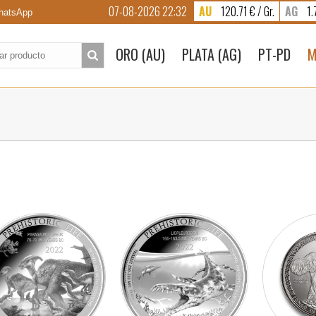
07-08-2026 22:32
AU
120.71 € / Gr.
AG
1.7
atsApp
to:
ORO (AU)
PLATA (AG)
PT-PD
M