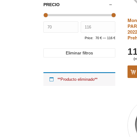
PRECIO
Mone
PA
2022
Preh
Price:
70 €
—
116 €
1
Eliminar filtros
(+
**Producto eliminado**