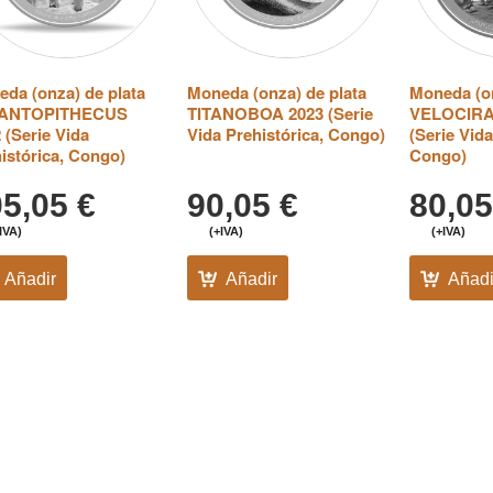
da (onza) de plata
Moneda (onza) de plata
Moneda (on
ANTOPITHECUS
TITANOBOA 2023 (Serie
VELOCIRA
 (Serie Vida
Vida Prehistórica, Congo)
(Serie Vida
istórica, Congo)
Congo)
05,05
€
90,05
€
80,0
IVA)
(+IVA)
(+IVA)
Añadir
Añadir
Añadi