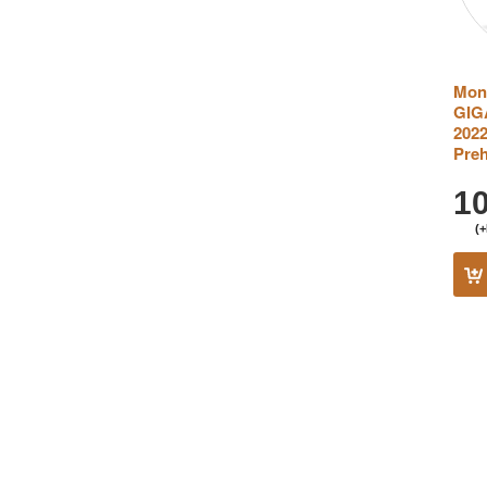
Mone
GIG
2022
Preh
1
(+