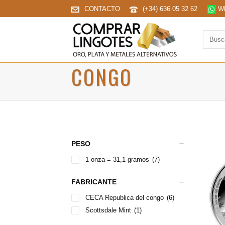
CONTACTO
(+34) 636 05 32 62
Wh
Buscar
produc
CONGO
PESO
1 onza = 31,1 gramos
(7)
FABRICANTE
CECA Republica del congo
(6)
Scottsdale Mint
(1)