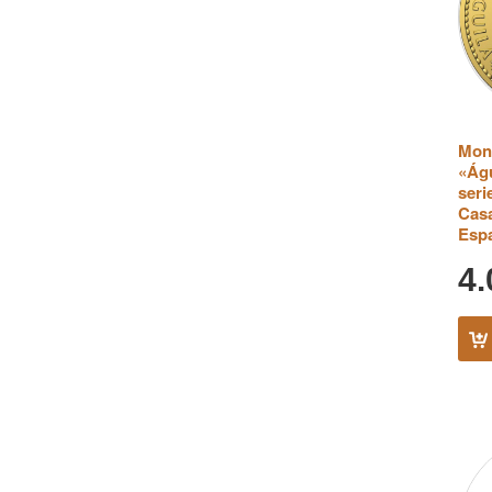
Mone
«Águ
seri
Casa
Esp
4