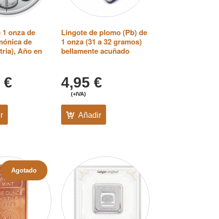
 1 onza de
Lingote de plomo (Pb) de
rmónica de
1 onza (31 a 32 gramos)
tria), Año en
bellamente acuñado
5
€
4,95
€
(+IVA)
r
Añadir
Agotado