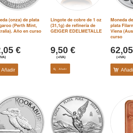
da (onza) de plata
Lingote de cobre de 1 oz
Moneda de
aroo (Perth Mint,
(31,1g) de refinería de
plata Fila
ralia). Año en curso
GEIGER EDELMETALLE
Viena (Aus
curso
2,05
€
9,50
€
62,0
IVA)
(+IVA)
(+IVA)
Añadir
Añadi
Añadir