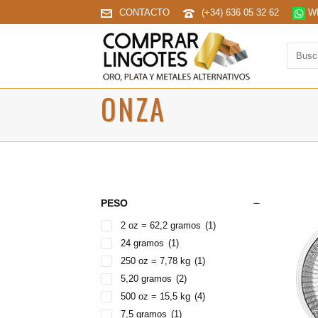
CONTACTO
(+34) 636 05 32 62
Wh
Buscar
produc
ONZA
PESO
2 oz = 62,2 gramos
(1)
24 gramos
(1)
250 oz = 7,78 kg
(1)
5,20 gramos
(2)
500 oz = 15,5 kg
(4)
7,5 gramos
(1)