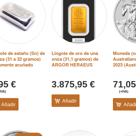
ote de estaño (Sn) de
Lingote de oro de una
Moneda (o
za (31 a 32 gramos)
onza (31,1 gramos) de
Australian
lamente acuñado
ARGOR HERAEUS
2023 (Austr
,95
€
3.875,95
€
71,0
IVA)
(+IVA)
Añadir
Añadir
Añadi