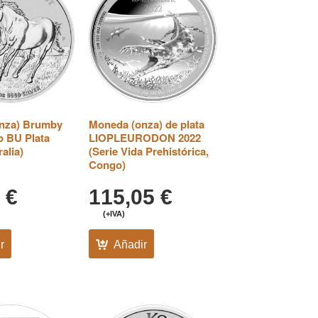
nza) Brumby
Moneda (onza) de plata
o BU Plata
LIOPLEURODON 2022
alia)
(Serie Vida Prehistórica,
Congo)
5
€
115,05
€
(+IVA)
r
Añadir