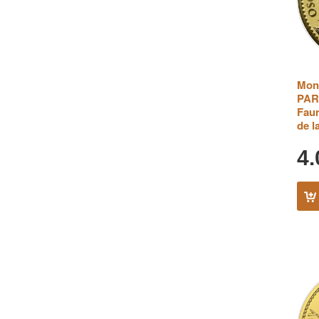
Mon
PARD
Faun
de l
4