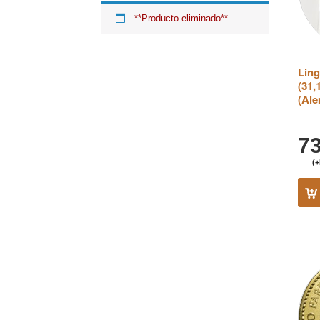
The Royal Mint, Britannia (UK)
(1)
**Producto eliminado**
Umicore (Bélgica)
(2)
USA Mint
(2)
Valcambi
(1)
Ling
(31
(Ale
7
(+