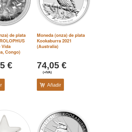
za) de plata
Moneda (onza) de plata
ROLOPHUS
Kookaburra 2021
e Vida
(Australia)
ca, Congo)
05
€
74,05
€
(+IVA)
r
Añadir