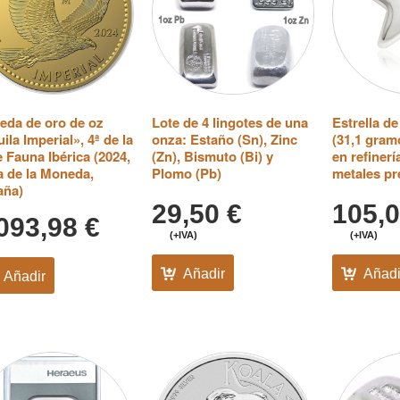
da de oro de oz
Lote de 4 lingotes de una
Estrella de
ila Imperial», 4ª de la
onza: Estaño (Sn), Zinc
(31,1 gram
e Fauna Ibérica (2024,
(Zn), Bismuto (Bi) y
en refiner
 de la Moneda,
Plomo (Pb)
metales pr
aña)
29,50
€
105,
.093,98
€
(+IVA)
(+IVA)
Añadir
Añadi
Añadir