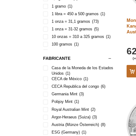
1 gramo
(1)
1 libra = 450 a 500 gramos
(1)
Mone
1 onza = 31,1 gramos
(73)
Kang
1 onza = 31-32 gramos
(5)
Aust
10 onzas = 310 a 325 gramos
(1)
100 gramos
(1)
6
2 onzas
(1)
FABRICANTE
(+
20 gramos
(2)
28,7g
(1)
Casa de la Moneda de los Estados
Unidos
(1)
32,2 gramos
(1)
CECA de México
(1)
4 piezas
(1)
CECA Republica del congo
(6)
44,7 gramos
(1)
Germania Mint
(3)
5 onzas = 155 a 165 gramos
(1)
Pobjoy Mint
(1)
aprox. 160 gramos
(2)
Royal Australian Mint
(2)
Argor-Heraeus (Suiza)
(3)
Austria (Münze Österreich)
(8)
ESG (Germany)
(1)