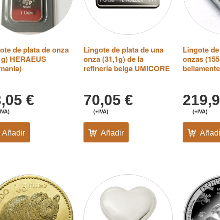
ote de plata de onza
Lingote de plata de una
Lingote de 
,1g) HERAEUS
onza (31,1g) de la
onzas (155
mania)
refinería belga UMICORE
bellament
3,05
€
70,05
€
219,
IVA)
(+IVA)
(+IVA)
Añadir
Añadir
Añadi