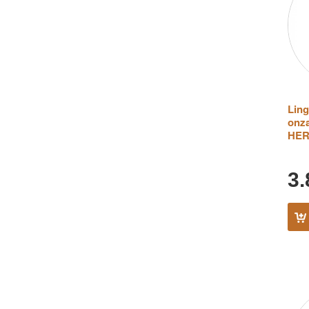
Ling
onza
HE
3