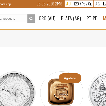
08-08-2026 21:16
AU
120.77 € / Gr.
AG
1.7
atsApp
to:
ORO (AU)
PLATA (AG)
PT-PD
M
Agotado