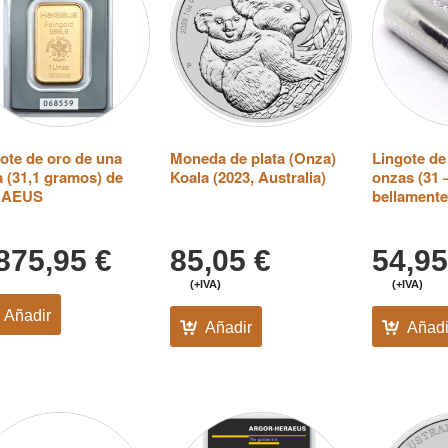
ote de oro de una
Moneda de plata (Onza)
Lingote de 
 (31,1 gramos) de
Koala (2023, Australia)
onzas (31 
RAEUS
bellament
.875,95
€
85,05
€
54,9
(+IVA)
(+IVA)
Añadir
Añadir
Añadi