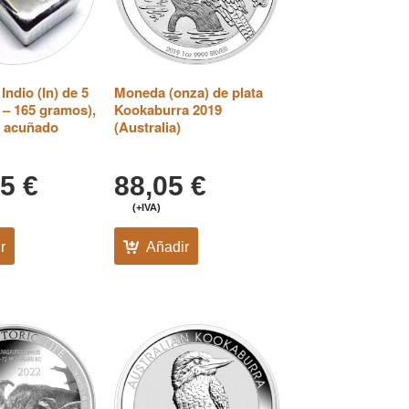
Indio (In) de 5
Moneda (onza) de plata
 – 165 gramos),
Kookaburra 2019
e acuñado
(Australia)
95
€
88,05
€
(+IVA)
r
Añadir