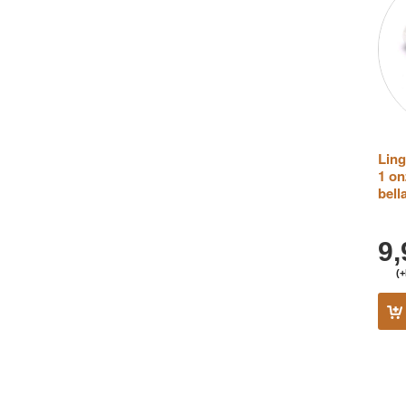
Ling
1 on
bel
9
(+