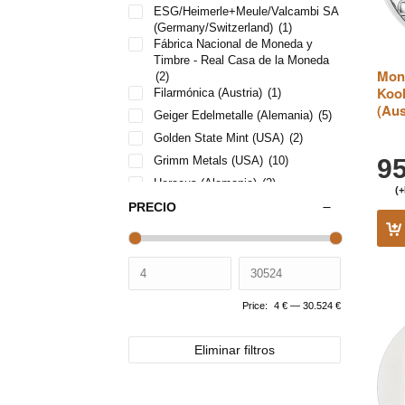
ESG/Heimerle+Meule/Valcambi SA
(Germany/Switzerland)
(1)
Fábrica Nacional de Moneda y
Timbre - Real Casa de la Moneda
Mone
(2)
Koo
Filarmónica (Austria)
(1)
(Aus
Geiger Edelmetalle (Alemania)
(5)
Golden State Mint (USA)
(2)
9
Grimm Metals (USA)
(10)
Heraeus (Alemania)
(2)
(+
Krugerrand
(1)
PRECIO
New Zealand Mint
(2)
Perth Mint (Australia)
(17)
Rand Refinery South Africa
(1)
SEMPSA
(1)
Price:
4 €
—
30.524 €
SEMPSA (España)
(2)
The Perth Mint Australia
(7)
Eliminar filtros
The Royal Canadian Mint / casa de
la moneda de Canadá
(2)
The Royal Mint
(10)