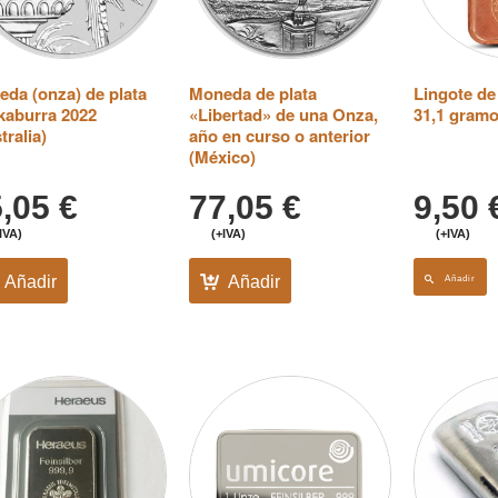
da (onza) de plata
Moneda de plata
Lingote de
kaburra 2022
«Libertad» de una Onza,
31,1 gramo
tralia)
año en curso o anterior
(México)
5,05
€
77,05
€
9,50
IVA)
(+IVA)
(+IVA)
Añadir
Añadir
Añadir