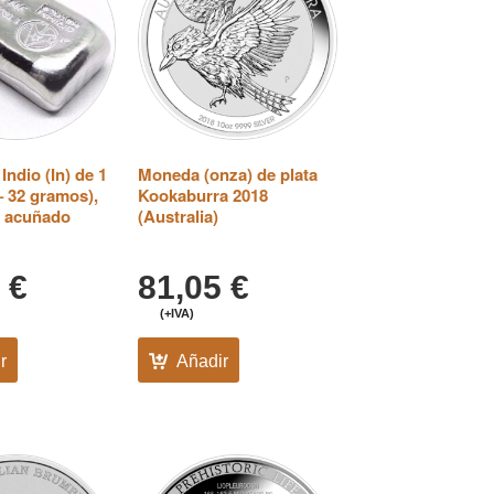
Indio (In) de 1
Moneda (onza) de plata
– 32 gramos),
Kookaburra 2018
e acuñado
(Australia)
5
€
81,05
€
(+IVA)
r
Añadir