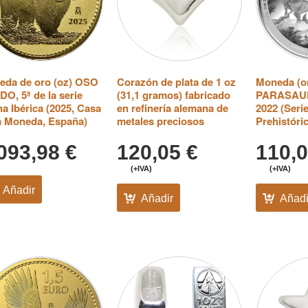
eda de oro (oz) OSO
Corazón de plata de 1 oz
Moneda (on
O, 5ª de la serie
(31,1 gramos) fabricado
PARASAU
a Ibérica (2025, Casa
en refinería alemana de
2022 (Seri
a Moneda, España)
metales preciosos
Prehistóri
.093,98
€
120,05
€
110,
(+IVA)
(+IVA)
Añadir
Añadir
Añadi