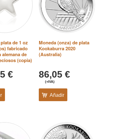
 plata de 1 oz
Moneda (onza) de plata
os) fabricado
Kookaburra 2020
ía alemana de
(Australia)
eciosos (copia)
05
€
86,05
€
(+IVA)
r
Añadir