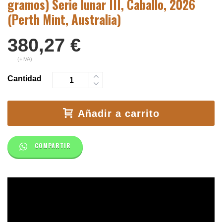
gramos) Serie lunar III, Caballo, 2026
(Perth Mint, Australia)
380,27
€
(+IVA)
Cantidad
Añadir a carrito
COMPARTIR