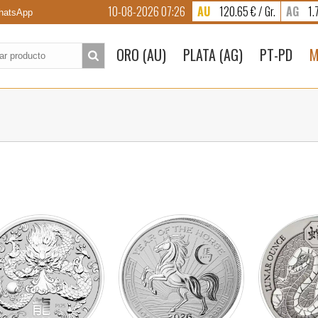
10-08-2026 07:26
AU
120.65 € / Gr.
AG
1.7
atsApp
to:
ORO (AU)
PLATA (AG)
PT-PD
M