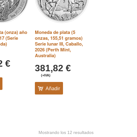
a (onza) año
Moneda de plata (5
17 (Serie
onzas, 155,51 gramos)
nda)
Serie lunar III, Caballo,
2026 (Perth Mint,
Australia)
72
€
381,82
€
(+IVA)
Añadir
Mostrando los 12 resultados