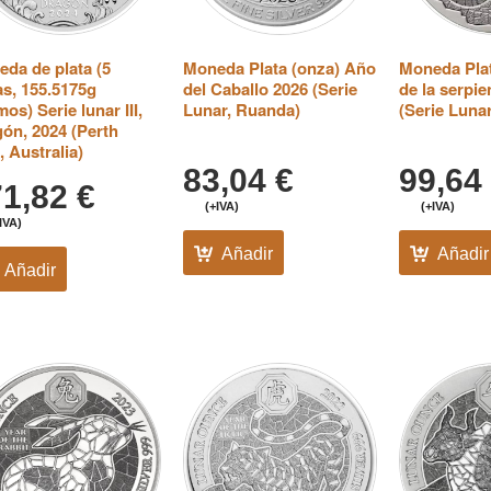
da de plata (5
Moneda Plata (onza) Año
Moneda Pla
s, 155.5175g
del Caballo 2026 (Serie
de la serpie
os) Serie lunar III,
Lunar, Ruanda)
(Serie Luna
ón, 2024 (Perth
, Australia)
83,04
€
99,64
71,82
€
(+IVA)
(+IVA)
IVA)
Añadir
Añadir
Añadir