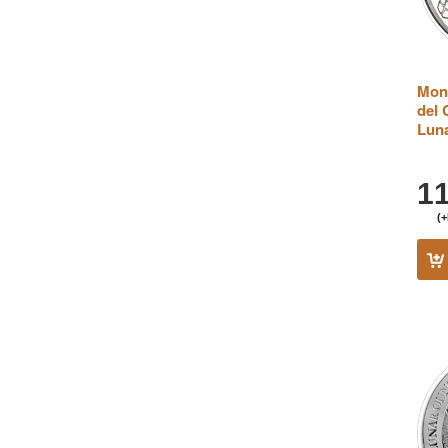
Mone
del 
Luna
1
(+