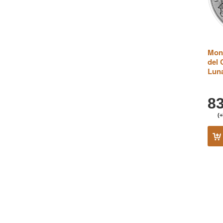
Mone
del 
Luna
8
(+