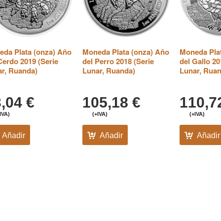
da Plata (onza) Año
Moneda Plata (onza) Año
Moneda Plat
Cerdo 2019 (Serie
del Perro 2018 (Serie
del Gallo 20
r, Ruanda)
Lunar, Ruanda)
Lunar, Rua
3,04
€
105,18
€
110,
IVA)
(+IVA)
(+IVA)
Añadir
Añadir
Añadir