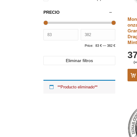
PRECIO
Mone
onza
Gram
Drag
Mint
Price:
83 €
—
382 €
3
Eliminar filtros
(+
**Producto eliminado**