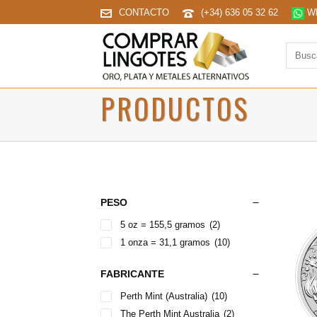
CONTACTO
(+34) 636 05 32 62
Wh
Buscar
produc
PRODUCTOS
PESO
5 oz = 155,5 gramos
(2)
1 onza = 31,1 gramos
(10)
FABRICANTE
Perth Mint (Australia)
(10)
The Perth Mint Australia
(2)