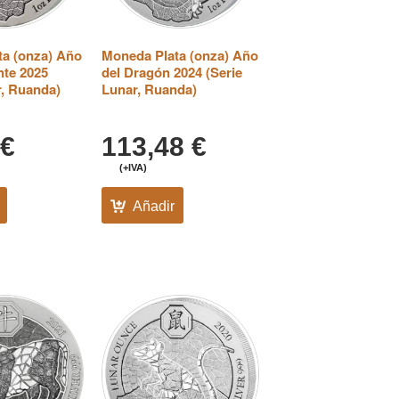
ta (onza) Año
Moneda Plata (onza) Año
nte 2025
del Dragón 2024 (Serie
r, Ruanda)
Lunar, Ruanda)
€
113,48
€
(+IVA)
Añadir