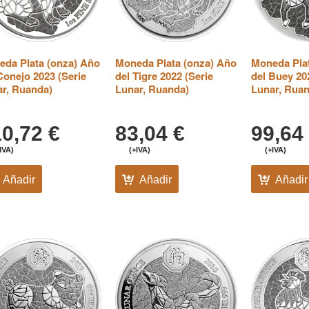
da Plata (onza) Año
Moneda Plata (onza) Año
Moneda Pla
Conejo 2023 (Serie
del Tigre 2022 (Serie
del Buey 20
r, Ruanda)
Lunar, Ruanda)
Lunar, Rua
10,72
€
83,04
€
99,64
IVA)
(+IVA)
(+IVA)
Añadir
Añadir
Añadir