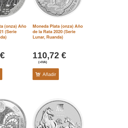
ta (onza) Año
Moneda Plata (onza) Año
21 (Serie
de la Rata 2020 (Serie
nda)
Lunar, Ruanda)
€
110,72
€
(+IVA)
Añadir