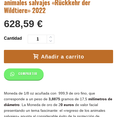
animales salvajes «Rückkehr der
Wildtiere» 2022
628,59
€
Cantidad
Añadir a carrito
COMPARTIR
Moneda de 1/8 oz acuñada con 999,9 de oro fino, que
corresponde a un peso de
3,8875
gramos de 17,5
milímetros de
diámetro
. La Moneda de oro
de 2
0 euros
de valor facial
presentando un
tema fascinante: el «regreso de los animales
salvajes»
apunta al considerable éxito de la protección de