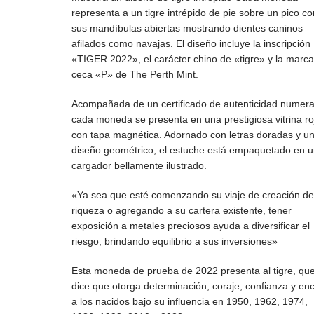
representa a un tigre intrépido de pie sobre un pico co
sus mandíbulas abiertas mostrando dientes caninos
afilados como navajas. El diseño incluye la inscripción
«TIGER 2022», el carácter chino de «tigre» y la marc
ceca «P» de The Perth Mint.
Acompañada de un certificado de autenticidad numer
cada moneda se presenta en una prestigiosa vitrina ro
con tapa magnética. Adornado con letras doradas y u
diseño geométrico, el estuche está empaquetado en 
cargador bellamente ilustrado.
«Ya sea que esté comenzando su viaje de creación d
riqueza o agregando a su cartera existente, tener
exposición a metales preciosos ayuda a diversificar el
riesgo, brindando equilibrio a sus inversiones»
Esta moneda de prueba de 2022 presenta al tigre, qu
dice que otorga determinación, coraje, confianza y en
a los nacidos bajo su influencia en 1950, 1962, 1974,