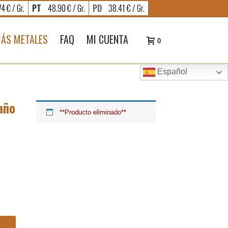
4 € / Gr.
PT
48.90 € / Gr.
PD
38.41 € / Gr.
ÁS METALES
FAQ
MI CUENTA
0
Español
año
**Producto eliminado**