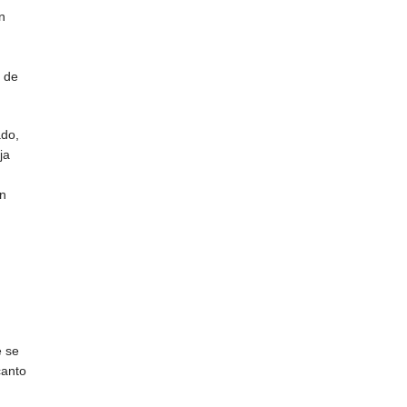
n
a de
ado,
ja
n
un
e
e se
canto