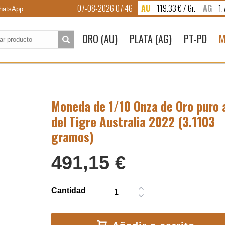
07-08-2026 07:46
AU
119.33 € / Gr.
AG
1.7
atsApp
to:
ORO (AU)
PLATA (AG)
PT-PD
M
Moneda de 1/10 Onza de Oro puro 
del Tigre Australia 2022 (3.1103
gramos)
491,15
€
Cantidad