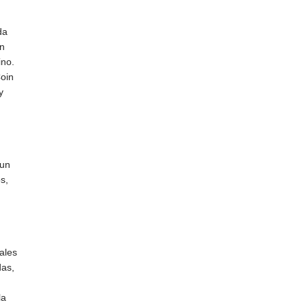
da
ón
ino.
Coin
y
 un
s,
ales
das,
la