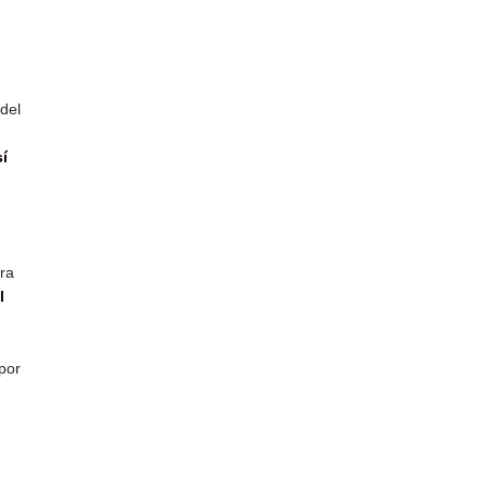
del
sí
ra
l
por