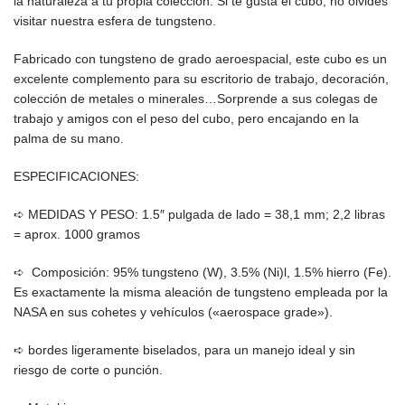
la naturaleza a tu propia colección. Si te gusta el cubo, no olvides
visitar nuestra esfera de tungsteno.
Fabricado con tungsteno de grado aeroespacial, este cubo es un
excelente complemento para su escritorio de trabajo, decoración,
colección de metales o minerales…Sorprende a sus colegas de
trabajo y amigos con el peso del cubo, pero encajando en la
palma de su mano.
ESPECIFICACIONES:
➪ MEDIDAS Y PESO: 1.5″ pulgada de lado = 38,1 mm; 2,2 libras
= aprox. 1000 gramos
➪ Composición: 95% tungsteno (W), 3.5% (Ni)l, 1.5% hierro (Fe).
Es exactamente la misma aleación de tungsteno empleada por la
NASA en sus cohetes y vehículos («aerospace grade»).
➪ bordes ligeramente biselados, para un manejo ideal y sin
riesgo de corte o punción.