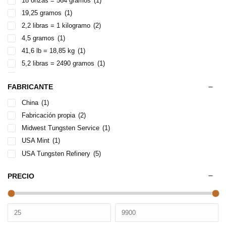
18 onzas = 564 gramos
(1)
19,25 gramos
(1)
2,2 libras = 1 kilogramo
(2)
4,5 gramos
(1)
41,6 lb = 18,85 kg
(1)
5,2 libras = 2490 gramos
(1)
500 gramos
(1)
FABRICANTE
62 gramos
(1)
Aluminio 0,1 lb (aprox. 50 gramos)
(1)
China
(1)
aprox. 450 gramos
(1)
Fabricación propia
(2)
Cubo Aluminio: 0,15kg = 0,33 libras
(2)
Midwest Tungsten Service
(1)
Cubo aluminio: 0,78 libras = 353 gramos
(1)
USA Mint
(1)
Cubo de tugnsten es de 0,6 lb (300g)
(1)
USA Tungsten Refinery
(5)
Cubo tugnsteno: 1kg = 2,2 libras
(2)
PRECIO
Cubo tugsteno (W) = cubo aluminio (Al) = 2,2 lbs (1kg/cada)
(1)
Cubo tungsteno: 5,2 libras = 2,35 kg
(1)
Relación de densidades y pesos: 6-1
(2)
Sus pesos teóricos (g/cm3)
(1)