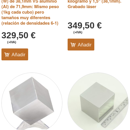
(W) de 38,1mm VS aluminio
kilogramo y 1,5″ (38,1mm).
(Al) de 71,9mm: Mismo peso
Grabado láser
(1kg cada cubo) pero
tamaños muy diferentes
(relación de densidades 6-1)
349,50
€
329,50
€
(+IVA)
(+IVA)
Añadir
Añadir