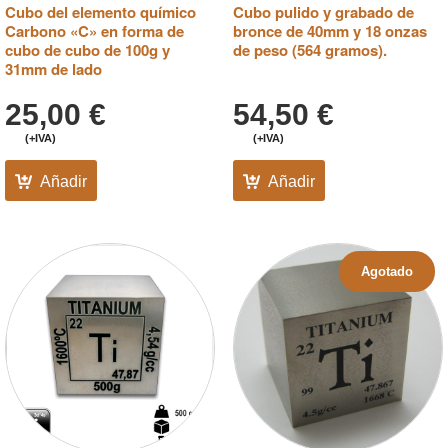
Cubo del elemento químico
Cubo pulido y grabado de
Carbono «C» en forma de
bronce de 40mm y 18 onzas
cubo de cubo de 100g y
de peso (564 gramos).
31mm de lado
25,00
€
54,50
€
(+IVA)
(+IVA)
Añadir
Añadir
Agotado