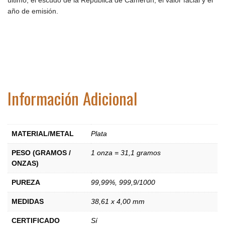
último, el escudo de la República de Camerún, el valor facial y el
año de emisión.
Información Adicional
MATERIAL/METAL
Plata
PESO (GRAMOS /
1 onza = 31,1 gramos
ONZAS)
PUREZA
99,99%
,
999,9/1000
MEDIDAS
38,61 x 4,00 mm
CERTIFICADO
Sí