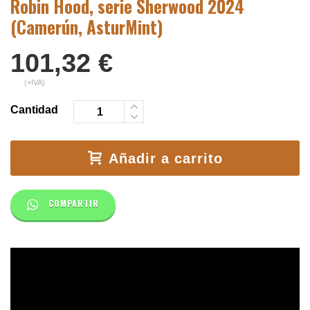
Robin Hood, serie Sherwood 2024
(Camerún, AsturMint)
101,32
€
(+IVA)
Cantidad
Añadir a carrito
COMPARTIR