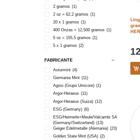
2 gramos
(1)
2 oz = 62,2 gramos
(1)
Ling
20 x 1 gramos
(1)
gram
400 Onzas = 12,500 gramos
(1)
HER
5 oz = 155,5 gramos
(1)
5 x 1 gramos
(2)
1
50 x 1g = 50 gramos
(1)
FABRICANTE
5000 gramos (5kg)
(2)
1 gramo
(9)
Asturmint
(4)
1 onza = 31,1 gramos
(15)
Germania Mint
(11)
10 gramos
(8)
Agosi (Grupo Umicore)
(1)
100 gramos
(11)
Argor-Heraeus
(11)
1000g / 1kg
(1)
Argor-Heraeus (Suiza)
(12)
100oz (3,31kg)
(2)
ESG (Germany)
(6)
10oz (331g)
(1)
ESG/Heimerle+Meule/Valcambi SA
(Germany/Switzerland)
(13)
15,000 gramos (15 Kilos)
(1)
Geiger Edelmetalle (Alemania)
(23)
20 gramos
(7)
Golden State Mint (USA)
(2)
250 gramos
(7)