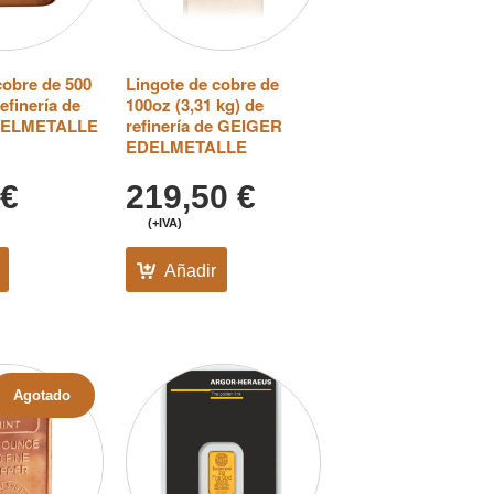
cobre de 500
Lingote de cobre de
efinería de
100oz (3,31 kg) de
DELMETALLE
refinería de GEIGER
EDELMETALLE
€
219,50
€
(+IVA)
Añadir
Agotado