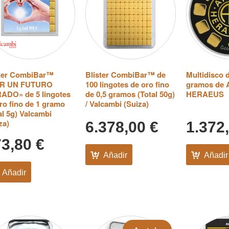
ster CombiBar™
Blister CombiBar™ de
Multidisco d
R UN FUTURO
100 lingotes de oro fino
gramos de
ADO» de 5 lingotes
de 0,5 gramos (Total 50g)
HERAEUS
ro fino de 1 gramo
/ Valcambi (Suiza)
al 5g) Valcambi
za)
6.378,00
€
1.372
73,80
€
Añadir
Añadir
Añadir