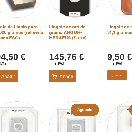
ote de titanio puro
Lingote de oro de 1
Lingote de 
000 gramos (refinería
gramo ARGOR-
31,1 gramos
mana ESG)
HERAEUS (Suiza)
94,50
€
145,76
€
9,50
€
IVA)
(+IVA)
(+IVA)
Añadir
Añadir
Añadir
Agotado