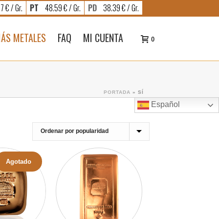
7 € / Gr.
PT
48.59 € / Gr.
PD
38.39 € / Gr.
ÁS METALES
FAQ
MI CUENTA
0
PORTADA
»
SÍ
Español
Agotado