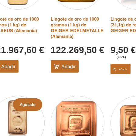
ote de oro de 1000
Lingote de oro de 1000
Lingote de 
os (1 kg) de
gramos (1 kg) de
(31,1g) de r
AEUS (Alemania)
GEIGER-EDELMETALLE
GEIGER E
(Alemania)
21.967,60
€
122.269,50
€
9,50
€
(+IVA)
Añadir
Añadir
Añadir
Agotado