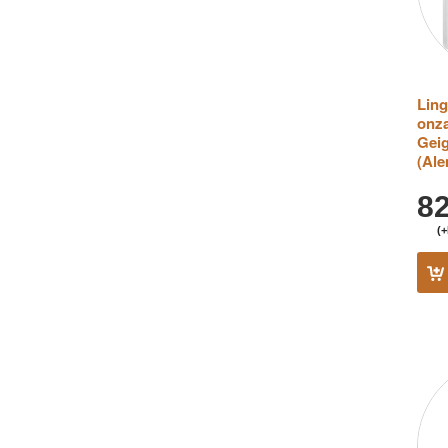
Ling
onza
Geig
(Ale
8
(+