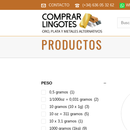
CONTACTO
(+34) 636 05 32 62
Wh
Buscar
produc
PRODUCTOS
PESO
0,5 gramos
(1)
1/1000oz = 0,031 gramos
(2)
10 gramos (10 x 1g)
(3)
10 oz = 311 gramos
(5)
10 x 3,1 gramos
(1)
1000 gramos (1kg)
(9)