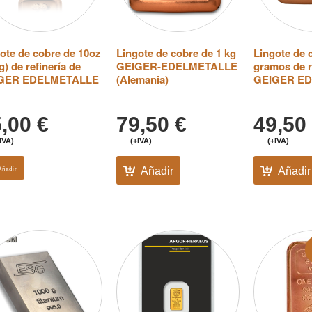
ote de cobre de 10oz
Lingote de cobre de 1 kg
Lingote de 
g) de refinería de
GEIGER-EDELMETALLE
gramos de r
GER EDELMETALLE
(Alemania)
GEIGER E
5,00
€
79,50
€
49,50
IVA)
(+IVA)
(+IVA)
Añadir
Añadir
Añadir