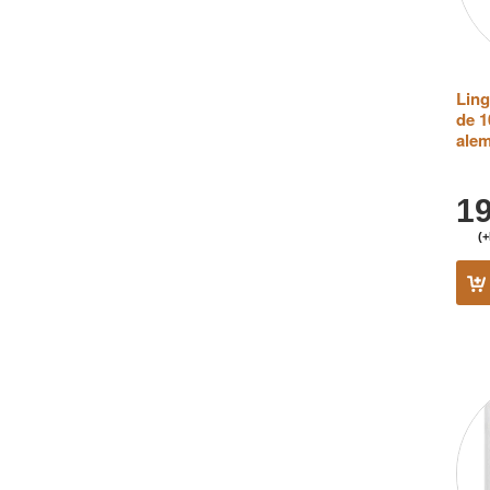
(1495g)
(1)
Esfera tungsteno: 0,32lbs (145g)
(2)
Relación de densidades y pesos: 6-
1
(2)
Ling
de 1
ale
1
(+