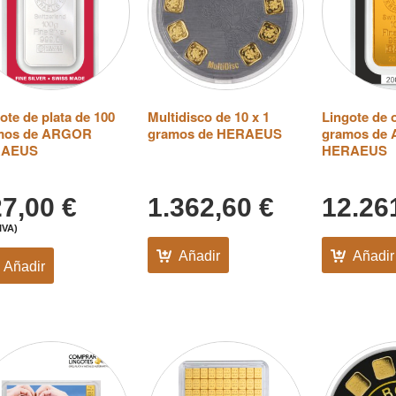
ote de plata de 100
Multidisco de 10 x 1
Lingote de 
mos de ARGOR
gramos de HERAEUS
gramos de
RAEUS
HERAEUS
27,00
€
1.362,60
€
12.26
IVA)
Añadir
Añadir
Añadir