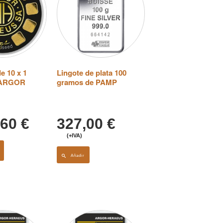
e 10 x 1
Lingote de plata 100
 ARGOR
gramos de PAMP
,60
€
327,00
€
(+IVA)
Añadir