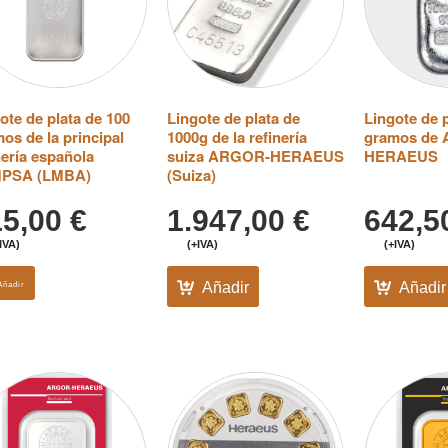
ote de plata de 100
Lingote de plata de
Lingote de p
os de la principal
1000g de la refinería
gramos de
nería española
suiza ARGOR-HERAEUS
HERAEUS
PSA (LMBA)
(Suiza)
15,00
€
1.947,00
€
642,
IVA)
(+IVA)
(+IVA)
Añadir
Añadir
Añadir