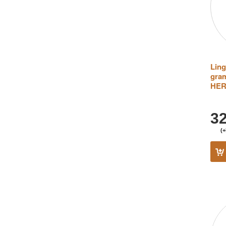
Ling
gra
HE
3
(+