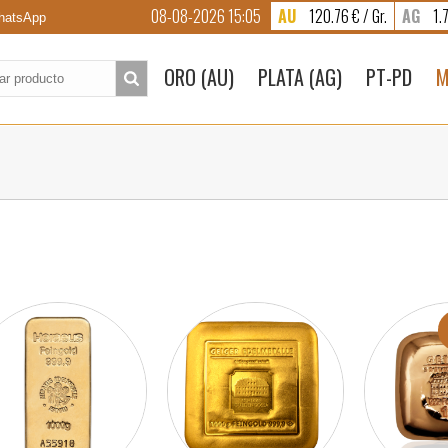
08-08-2026 15:05
AU
120.76 € / Gr.
AG
1.7
atsApp
to:
ORO (AU)
PLATA (AG)
PT-PD
M