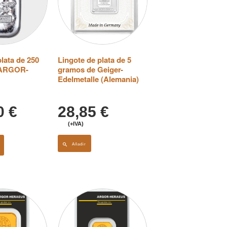
lata de 250
Lingote de plata de 5
 ARGOR-
gramos de Geiger-
Edelmetalle (Alemania)
50
€
28,85
€
(+IVA)
Añadir