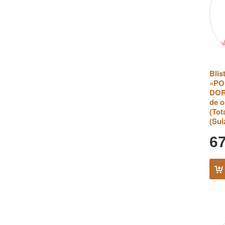
Bli
«PO
DOR
de o
(Tot
(Sui
6