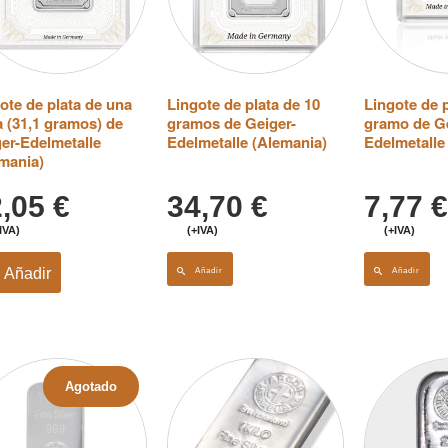
ote de plata de una
Lingote de plata de 10
Lingote de p
 (31,1 gramos) de
gramos de Geiger-
gramo de Ge
er-Edelmetalle
Edelmetalle (Alemania)
Edelmetalle
mania)
2,05
€
34,70
€
7,77
€
IVA)
(+IVA)
(+IVA)
Añadir
Añadir
Añadir
Agotado