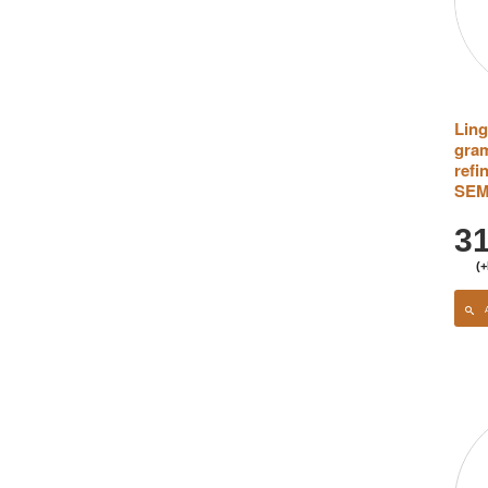
Ling
gram
refi
SEM
3
(+