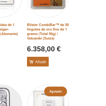
lata de 1
Blister CombiBar™ de 50
iger-
lingotes de oro fino de 1
 (Alemania)
gramo (Total 50g) /
Valcambi (Suiza)
6.358,00
€
Añadir
Agotado