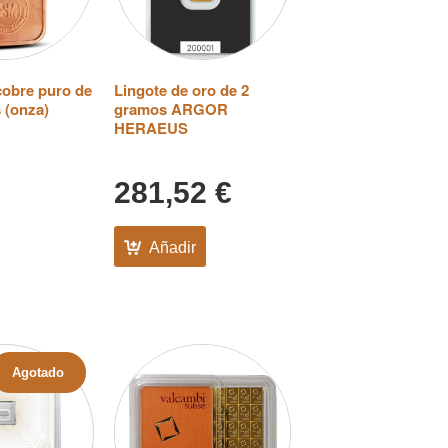
cobre puro de
Lingote de oro de 2
 (onza)
gramos ARGOR
HERAEUS
281,52
€
Añadir
Agotado