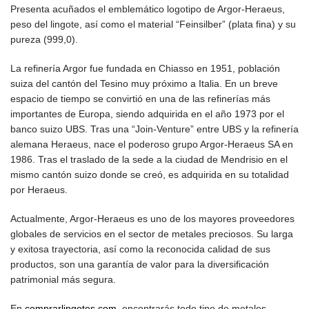
Presenta acuñados el emblemático logotipo de Argor-Heraeus,
peso del lingote, así como el material “Feinsilber” (plata fina) y su
pureza (999,0).
La refinería Argor fue fundada en Chiasso en 1951, población
suiza del cantón del Tesino muy próximo a Italia. En un breve
espacio de tiempo se convirtió en una de las refinerías más
importantes de Europa, siendo adquirida en el año 1973 por el
banco suizo UBS. Tras una “Join-Venture” entre UBS y la refinería
alemana Heraeus, nace el poderoso grupo Argor-Heraeus SA en
1986. Tras el traslado de la sede a la ciudad de Mendrisio en el
mismo cantón suizo donde se creó, es adquirida en su totalidad
por Heraeus.
Actualmente, Argor-Heraeus es uno de los mayores proveedores
globales de servicios en el sector de metales preciosos. Su larga
y exitosa trayectoria, así como la reconocida calidad de sus
productos, son una garantía de valor para la diversificación
patrimonial más segura.
En
comprarlingotes.com
, encontrarás todo tipo de metales