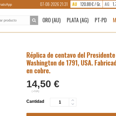
07-08-2026 21:31
AU
120.88 € / Gr.
AG
1.7
atsApp
to:
ORO (AU)
PLATA (AG)
PT-PD
M
Réplica de centavo del Presidente
Washington de 1791, USA. Fabrica
en cobre.
14,50
€
(+IVA)
Cantidad