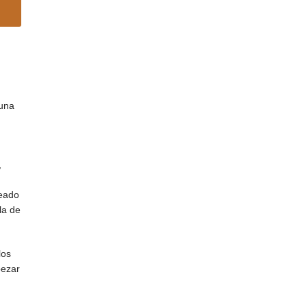
 una
,
teado
la de
los
pezar