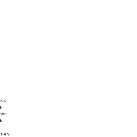
les
r,
mana
te
ns en