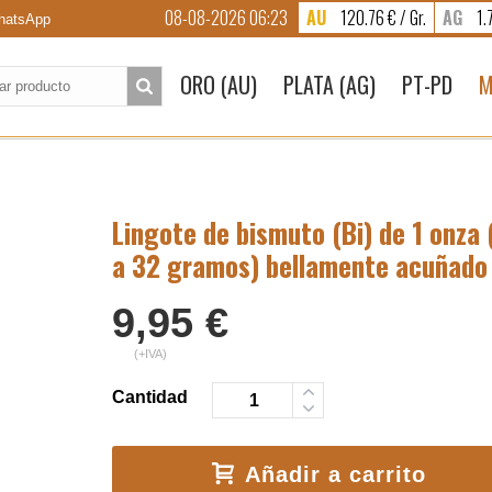
08-08-2026 06:23
AU
120.76 € / Gr.
AG
1.7
atsApp
to:
ORO (AU)
PLATA (AG)
PT-PD
M
Lingote de bismuto (Bi) de 1 onza 
a 32 gramos) bellamente acuñado
9,95
€
(+IVA)
Cantidad
Añadir a carrito