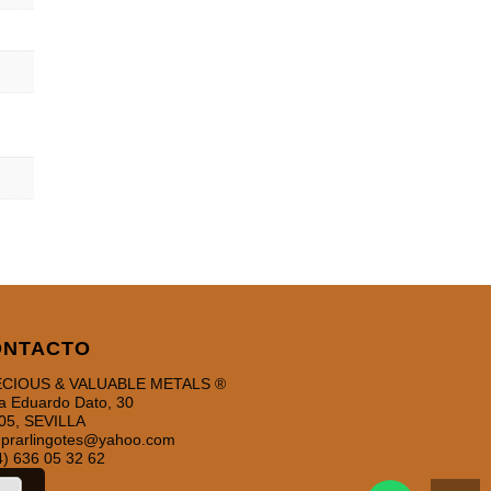
ONTACTO
CIOUS & VALUABLE METALS ®
a Eduardo Dato, 30
05, SEVILLA
prarlingotes@yahoo.com
4) 636 05 32 62