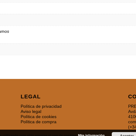
ramos
LEGAL
C
Política de privacidad
PRE
Aviso legal
Avd
Política de cookies
410
Política de compra
com
(+3
s utilizando este sitio aceptas el uso de cookies.
Más información
Aceptar