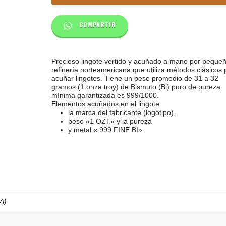
COMPARTIR
Precioso lingote vertido y acuñado a mano por peque
refinería norteamericana que utiliza métodos clásicos 
acuñar lingotes. Tiene un peso promedio de 31 a 32
gramos (1 onza troy) de Bismuto (Bi) puro de pureza
mínima garantizada es
999/1000.
Elementos acuñados en el lingote:
la marca del fabricante (logótipo),
peso «1 OZT» y la pureza
y metal «.999 FINE BI».
A)