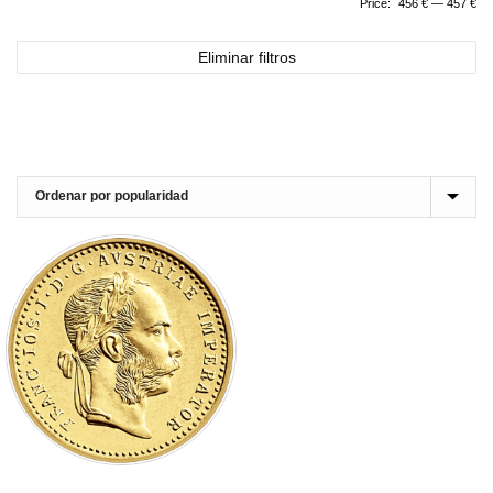
Price:
456 €
—
457 €
Eliminar filtros