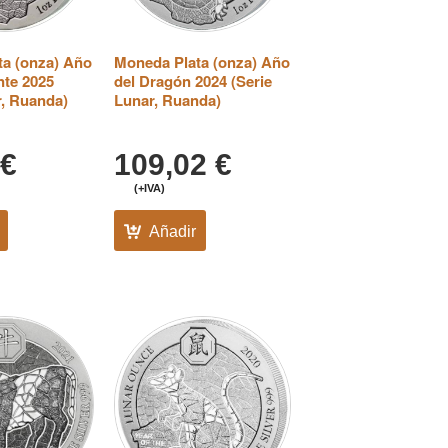
ta (onza) Año
Moneda Plata (onza) Año
nte 2025
del Dragón 2024 (Serie
r, Ruanda)
Lunar, Ruanda)
€
109,02
€
(+IVA)
Añadir