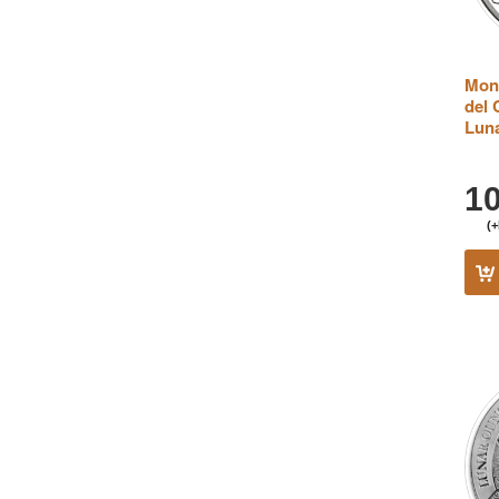
Mone
del 
Luna
1
(+