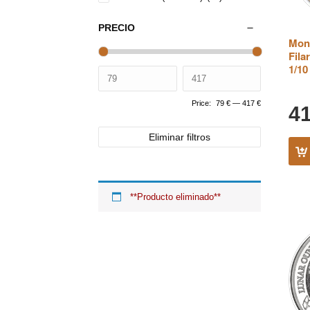
PRECIO
Mon
Fila
1/10
Price:
79 €
—
417 €
4
Eliminar filtros
**Producto eliminado**