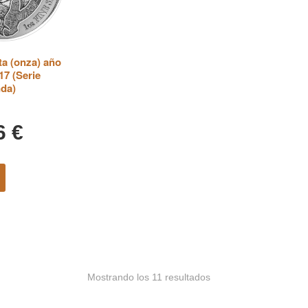
a (onza) año
17 (Serie
nda)
36
€
Mostrando los 11 resultados