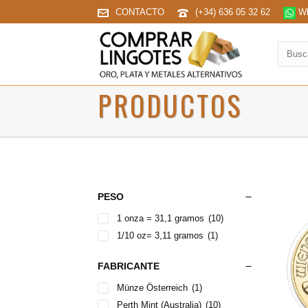
CONTACTO
(+34) 636 05 32 62
Wh
Buscar
produc
PRODUCTOS
PESO
1 onza = 31,1 gramos
(10)
1/10 oz= 3,11 gramos
(1)
FABRICANTE
Münze Österreich
(1)
Perth Mint (Australia)
(10)