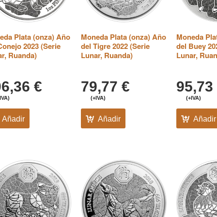
da Plata (onza) Año
Moneda Plata (onza) Año
Moneda Pla
Conejo 2023 (Serie
del Tigre 2022 (Serie
del Buey 20
r, Ruanda)
Lunar, Ruanda)
Lunar, Rua
06,36
€
79,77
€
95,73
IVA)
(+IVA)
(+IVA)
Añadir
Añadir
Añadir