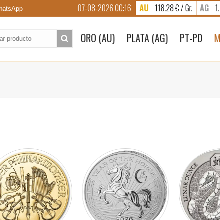
07-08-2026 00:16
AU
118.28 € / Gr.
AG
1.
atsApp
to:
ORO (AU)
PLATA (AG)
PT-PD
M