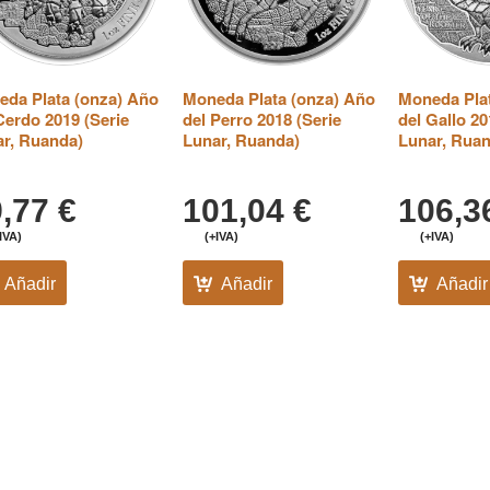
da Plata (onza) Año
Moneda Plata (onza) Año
Moneda Plat
Cerdo 2019 (Serie
del Perro 2018 (Serie
del Gallo 20
r, Ruanda)
Lunar, Ruanda)
Lunar, Rua
9,77
€
101,04
€
106,
IVA)
(+IVA)
(+IVA)
Añadir
Añadir
Añadir