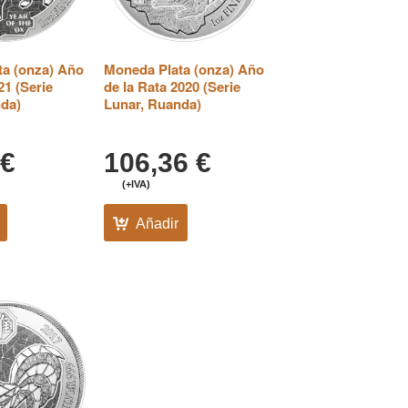
ta (onza) Año
Moneda Plata (onza) Año
21 (Serie
de la Rata 2020 (Serie
nda)
Lunar, Ruanda)
€
106,36
€
(+IVA)
Añadir