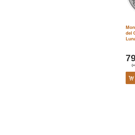
Mone
del 
Luna
7
(+