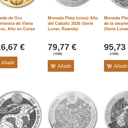
eda de Oro
Moneda Plata (onza) Año
Moneda Pla
rmónica de Viena
del Caballo 2026 (Serie
de la serpie
 oz, Año en Curso
Lunar, Ruanda)
(Serie Luna
16,67
€
79,77
€
95,73
(+IVA)
(+IVA)
Añadir
Añadir
Añadir