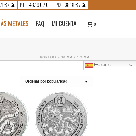
71 € / Gr.
PT
48.19 € / Gr.
PD
38.31 € / Gr.
ÁS METALES
FAQ
MI CUENTA
0
PORTADA
»
16 MM X 1,2 MM
Español