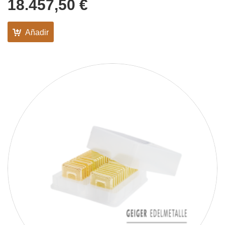
18.457,50
€
Añadir