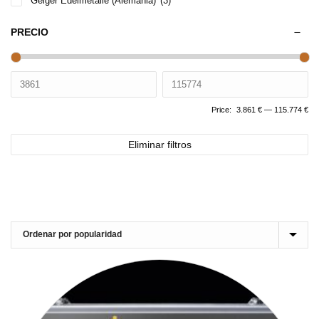
Geiger Edelmetalle (Alemania)
(3)
PRECIO
Price:
3.861 €
—
115.774 €
Eliminar filtros