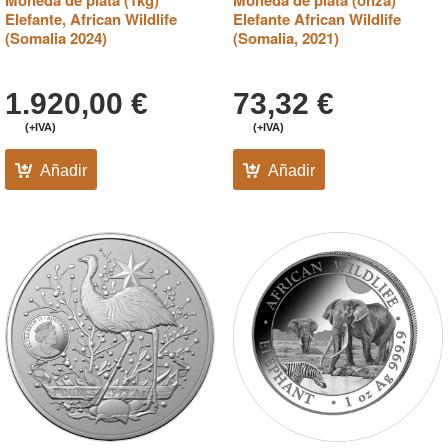
Moneda de plata (1kg)
Moneda de plata (onza)
Elefante, African Wildlife
Elefante African Wildlife
(Somalia 2024)
(Somalia, 2021)
1.920,00
€
73,32
€
(+IVA)
(+IVA)
Añadir
Añadir