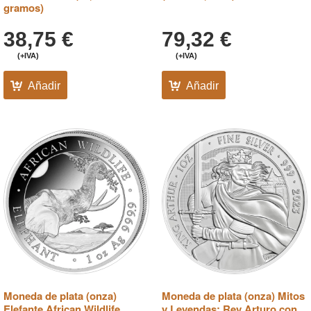
gramos)
38,75
€
79,32
€
(+IVA)
(+IVA)
Añadir
Añadir
Moneda de plata (onza)
Moneda de plata (onza) Mitos
Elefante African Wildlife
y Leyendas; Rey Arturo con