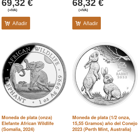
69,32
€
68,32
€
(+IVA)
(+IVA)
Añadir
Añadir
Moneda de plata (onza)
Moneda de plata (1/2 onza,
Elefante African Wildlife
15,55 Gramos) año del Conejo
(Somalia, 2024)
2023 (Perth Mint, Australia)