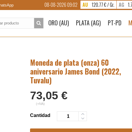
08-08-2026 09:02
AU
120.77 € / Gr.
AG
1.7
atsApp
to:
ORO (AU)
PLATA (AG)
PT-PD
M
Moneda de plata (onza) 60
aniversario James Bond (2022,
Tuvalu)
73,05
€
(+IVA)
Cantidad