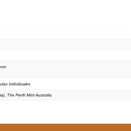
amos
las individuales
ia)
,
The Perth Mint Australia