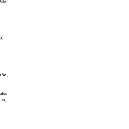
Dólar
60
 año,
ales
das,
a