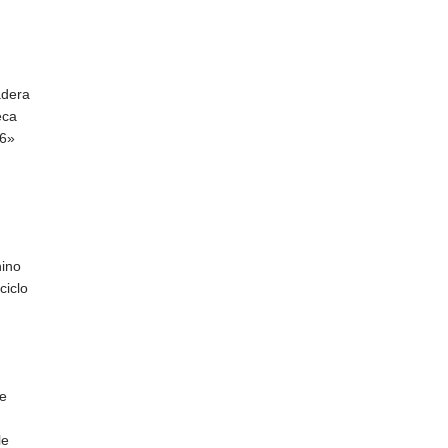
adera
eca
26»
hino
ciclo
ie
le