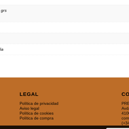
 grs
ia
LEGAL
C
Política de privacidad
PRE
Aviso legal
Avd
Política de cookies
410
Política de compra
com
(+3