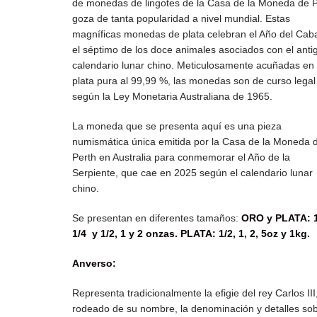
de monedas de lingotes de la Casa de la Moneda de 
goza de tanta popularidad a nivel mundial.
Estas
magníficas monedas de plata celebran el Año del Caba
el séptimo de los doce animales asociados con el anti
calendario lunar chino.
Meticulosamente acuñadas en
plata pura al 99,99 %, las monedas son de curso legal
según la Ley Monetaria Australiana de 1965.
La moneda que se presenta aquí es una pieza
numismática única emitida por la Casa de la Moneda 
Perth en Australia para conmemorar el Año de la
Serpiente, que cae en 2025 según el calendario lunar
chino.
Se presentan en diferentes tamaños:
ORO y PLATA: 1
1/4 y 1/2, 1 y 2 onzas. PLATA: 1/2, 1, 2, 5oz y 1kg.
Anverso:
Representa tradicionalmente la efigie del rey Carlos III
rodeado de su nombre, la denominación y detalles sob