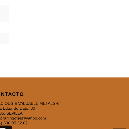
ONTACTO
CIOUS & VALUABLE METALS ®
a Eduardo Dato, 30
05, SEVILLA
prarlingotes@yahoo.com
4) 636 05 32 62