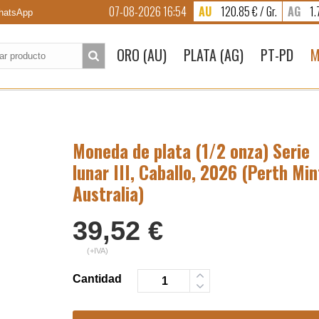
07-08-2026 16:54
AU
120.85 € / Gr.
AG
1.7
atsApp
to:
ORO (AU)
PLATA (AG)
PT-PD
M
Moneda de plata (1/2 onza) Serie
lunar III, Caballo, 2026 (Perth Min
Australia)
39,52
€
(+IVA)
Cantidad