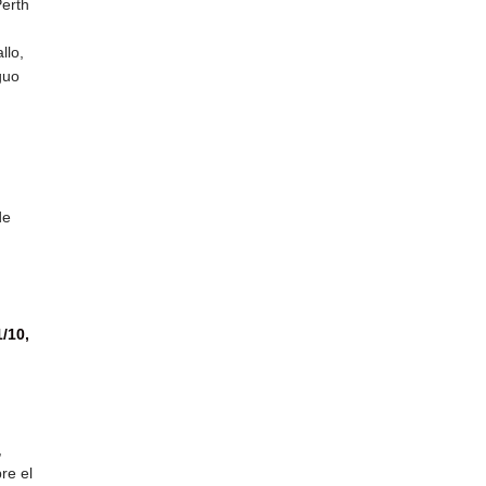
Perth
llo,
guo
de
/10,
,
re el