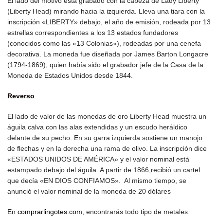
El lado del motivo está grabado con la cabeza de Lady Liberty
(Liberty Head) mirando hacia la izquierda. Lleva una tiara con la
inscripción «LIBERTY» debajo, el año de emisión, rodeada por 13
estrellas correspondientes a los 13 estados fundadores
(conocidos como las «13 Colonias»), rodeadas por una cenefa
decorativa. La moneda fue diseñada por James Barton Longacre
(1794-1869), quien había sido el grabador jefe de la Casa de la
Moneda de Estados Unidos desde 1844.
Reverso
El lado de valor de las monedas de oro Liberty Head muestra un
águila calva con las alas extendidas y un escudo heráldico
delante de su pecho. En su garra izquierda sostiene un manojo
de flechas y en la derecha una rama de olivo. La inscripción dice
«ESTADOS UNIDOS DE AMÉRICA» y el valor nominal está
estampado debajo del águila. A partir de 1866,recibió un cartel
que decía «EN DIOS CONFIAMOS». Al mismo tiempo, se
anunció el valor nominal de la moneda de 20 dólares
En
comprarlingotes.com
, encontrarás todo tipo de metales