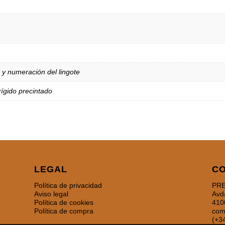
er y numeración del lingote
 rígido precintado
LEGAL
C
Política de privacidad
PRE
Aviso legal
Avd
Política de cookies
410
Política de compra
com
(+3