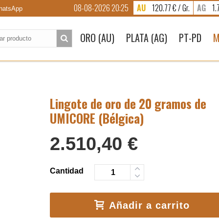
08-08-2026 20:25
AU
120.77 € / Gr.
AG
1.7
atsApp
to:
ORO (AU)
PLATA (AG)
PT-PD
M
Lingote de oro de 20 gramos de
UMICORE (Bélgica)
2.510,40
€
Cantidad
Añadir a carrito