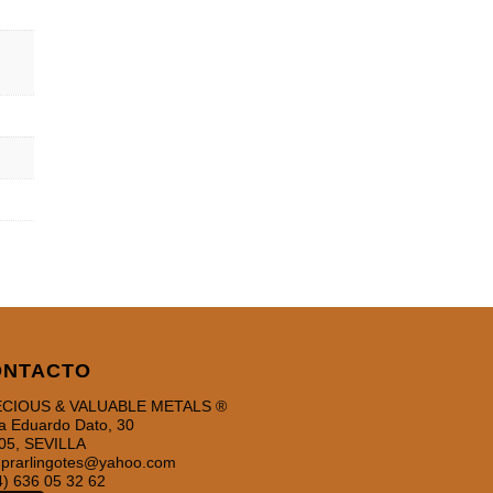
ONTACTO
CIOUS & VALUABLE METALS ®
a Eduardo Dato, 30
05, SEVILLA
prarlingotes@yahoo.com
4) 636 05 32 62