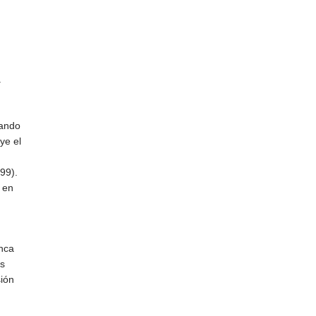
a
zando
ye el
,99).
 en
anca
as
sión