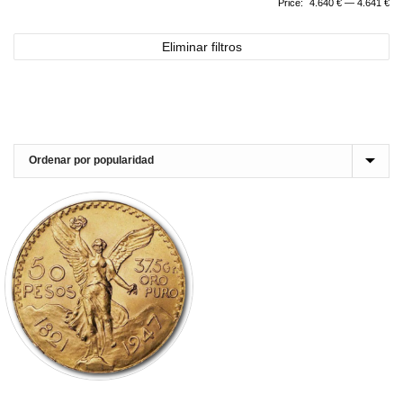
Price:
4.640 €
—
4.641 €
Eliminar filtros