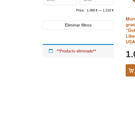
Price:
1.069 €
—
1.210 €
Mone
gram
Eliminar filtros
“Dob
Libe
USA
**Producto eliminado**
1