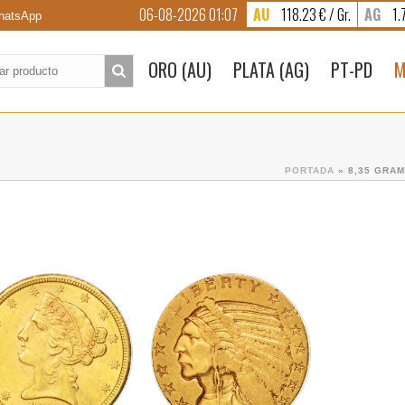
06-08-2026 01:07
AU
118.23 € / Gr.
AG
1.7
atsApp
to:
ORO (AU)
PLATA (AG)
PT-PD
M
PORTADA
»
8,35 GRAM