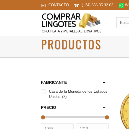
CONTACTO
(+34) 636 05 32 62
Wh
Buscar
produc
PRODUCTOS
FABRICANTE
Casa de la Moneda de los Estados
Unidos
(2)
PRECIO