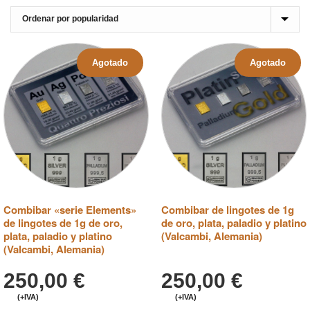
Agotado
Agotado
Combibar «serie Elements»
Combibar de lingotes de 1g
de lingotes de 1g de oro,
de oro, plata, paladio y platino
plata, paladio y platino
(Valcambi, Alemania)
(Valcambi, Alemania)
250,00
€
250,00
€
(+IVA)
(+IVA)