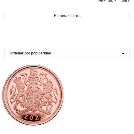
Price:
497 €
—
498 €
Eliminar filtros