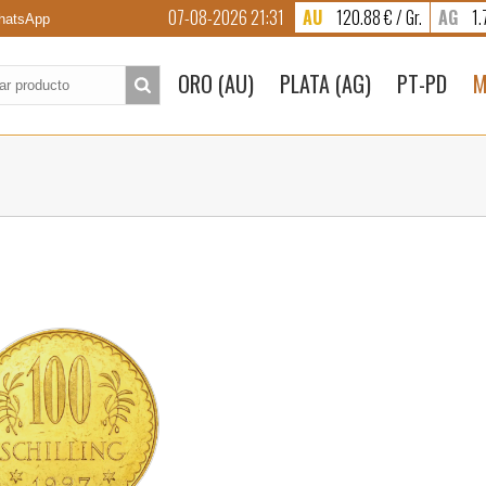
07-08-2026 21:31
AU
120.88 € / Gr.
AG
1.7
atsApp
to:
ORO (AU)
PLATA (AG)
PT-PD
M