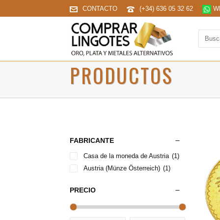
CONTACTO
(+34) 636 05 32 62
Wh
Buscar
produc
PRODUCTOS
FABRICANTE
Casa de la moneda de Austria
(1)
Austria (Münze Österreich)
(1)
PRECIO