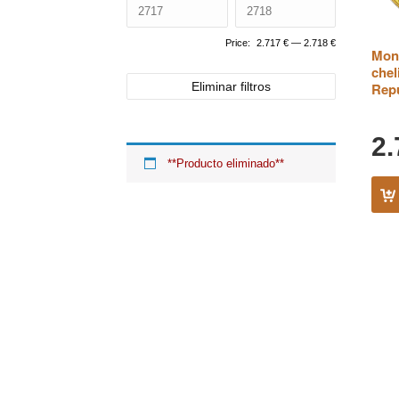
Price:
2.717 €
—
2.718 €
Mone
chel
Eliminar filtros
Repu
2
**Producto eliminado**