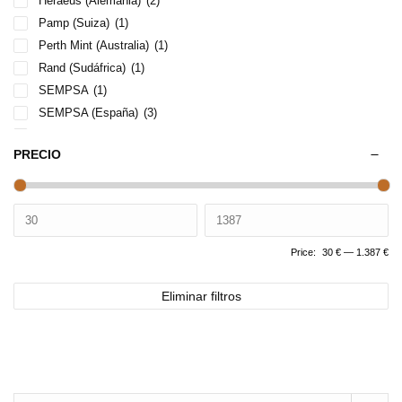
Heraeus (Alemania)
(2)
Pamp (Suiza)
(1)
Perth Mint (Australia)
(1)
Rand (Sudáfrica)
(1)
SEMPSA
(1)
SEMPSA (España)
(3)
The Royal Mint
(1)
PRECIO
Umicore (Bélgica)
(1)
Valcambi
(3)
Price:
30 €
—
1.387 €
Eliminar filtros