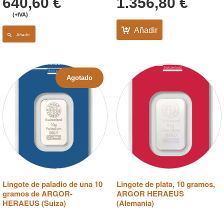
640,60
€
1.356,80
€
(+IVA)
Añadir
Añadir
Agotado
Lingote de paladio de una 10
Lingote de plata, 10 gramos,
gramos de ARGOR-
ARGOR HERAEUS
HERAEUS (Suiza)
(Alemania)