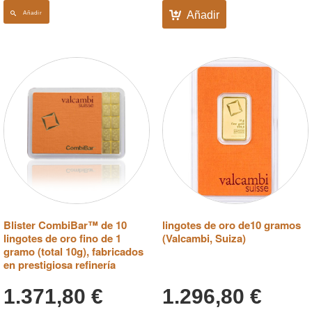
Añadir
Añadir
Blister CombiBar™ de 10
lingotes de oro de10 gramos
lingotes de oro fino de 1
(Valcambi, Suiza)
gramo (total 10g), fabricados
en prestigiosa refinería
1.371,80
€
1.296,80
€