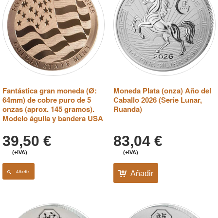
Fantástica gran moneda (Ø:
Moneda Plata (onza) Año del
64mm) de cobre puro de 5
Caballo 2026 (Serie Lunar,
onzas (aprox. 145 gramos).
Ruanda)
Modelo águila y bandera USA
39,50
€
83,04
€
(+IVA)
(+IVA)
Añadir
Añadir