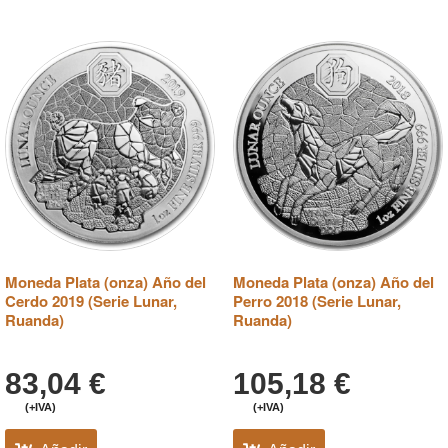
Moneda Plata (onza) Año del
Moneda Plata (onza) Año del
Cerdo 2019 (Serie Lunar,
Perro 2018 (Serie Lunar,
Ruanda)
Ruanda)
83,04
€
105,18
€
(+IVA)
(+IVA)