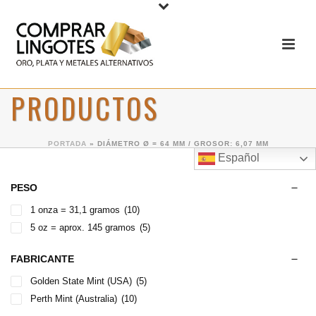
PRODUCTOS
PORTADA
»
DIÁMETRO Ø = 64 MM / GROSOR: 6,07 MM
Español
PESO
1 onza = 31,1 gramos
(10)
5 oz = aprox. 145 gramos
(5)
FABRICANTE
Golden State Mint (USA)
(5)
Perth Mint (Australia)
(10)