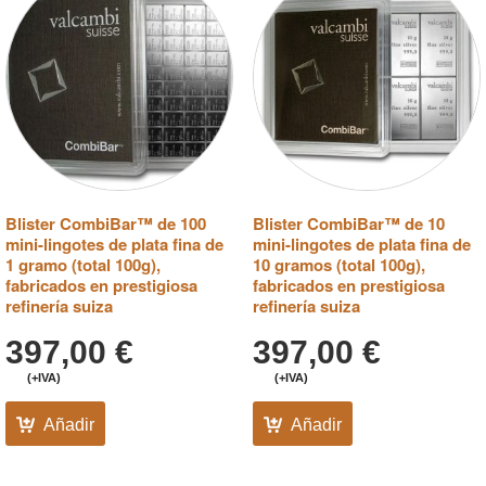
Blister CombiBar™ de 100
Blister CombiBar™ de 10
mini-lingotes de plata fina de
mini-lingotes de plata fina de
1 gramo (total 100g),
10 gramos (total 100g),
fabricados en prestigiosa
fabricados en prestigiosa
refinería suiza
refinería suiza
397,00
€
397,00
€
(+IVA)
(+IVA)
Añadir
Añadir