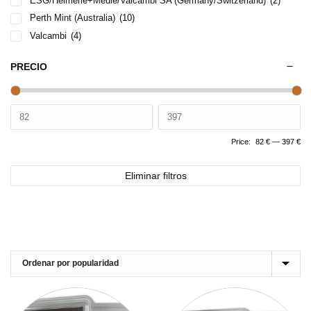
ESG/Heimerle+Meule/Valcambi SA (Germany/Switzerland)
(2)
Perth Mint (Australia)
(10)
Valcambi
(4)
PRECIO
Price:
82 €
—
397 €
Eliminar filtros