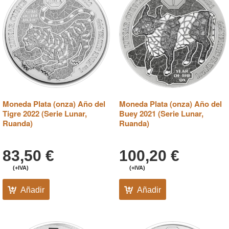
Moneda Plata (onza) Año del
Moneda Plata (onza) Año del
Tigre 2022 (Serie Lunar,
Buey 2021 (Serie Lunar,
Ruanda)
Ruanda)
83,50
€
100,20
€
(+IVA)
(+IVA)
Añadir
Añadir