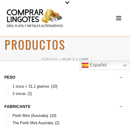
PRODUCTOS
PORTADA
»
50,60 X 4,13MM
Español
PESO
1 onza = 31,1 gramos
(10)
2 onzas
(2)
FABRICANTE
Perth Mint (Australia)
(10)
The Perth Mint Australia
(2)