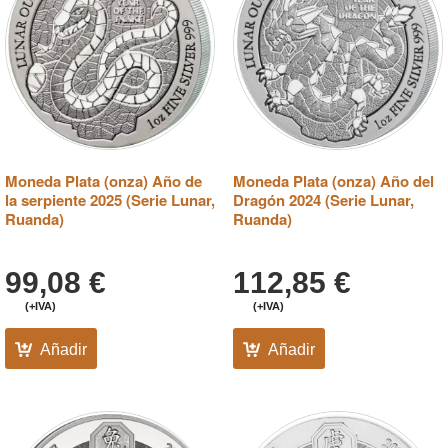
Moneda Plata (onza) Año de
Moneda Plata (onza) Año del
la serpiente 2025 (Serie Lunar,
Dragón 2024 (Serie Lunar,
Ruanda)
Ruanda)
99,08
€
112,85
€
(+IVA)
(+IVA)
Añadir
Añadir