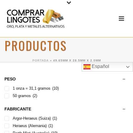
PRODUCTOS
PORTADA
»
49.65MM X 28.5MM X 2.0MM
Español
PESO
1 onza = 31,1 gramos
(10)
50 gramos
(2)
FABRICANTE
Argor-Heraeus (Suiza)
(1)
Heraeus (Alemania)
(1)