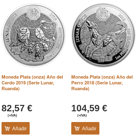
Moneda Plata (onza) Año del
Moneda Plata (onza) Año del
Cerdo 2019 (Serie Lunar,
Perro 2018 (Serie Lunar,
Ruanda)
Ruanda)
82,57
€
104,59
€
(+IVA)
(+IVA)
Añadir
Añadir