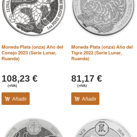
Moneda Plata (onza) Año del
Moneda Plata (onza) Año del
Conejo 2023 (Serie Lunar,
Tigre 2022 (Serie Lunar,
Ruanda)
Ruanda)
108,23
€
81,17
€
(+IVA)
(+IVA)
Añadir
Añadir