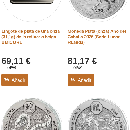
Lingote de plata de una onza
Moneda Plata (onza) Año del
(31,1g) de la refinería belga
Caballo 2026 (Serie Lunar,
UMICORE
Ruanda)
69,11
€
81,17
€
(+IVA)
(+IVA)
Añadir
Añadir