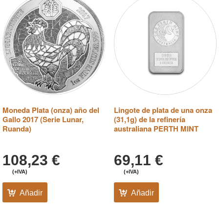
Moneda Plata (onza) año del
Lingote de plata de una onza
Gallo 2017 (Serie Lunar,
(31,1g) de la refinería
Ruanda)
australiana PERTH MINT
108,23
€
69,11
€
(+IVA)
(+IVA)
Añadir
Añadir