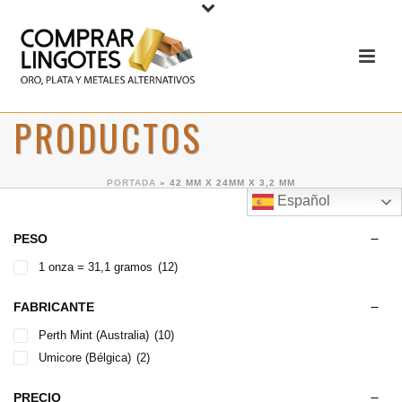
PRODUCTOS
PORTADA
»
42 MM X 24MM X 3,2 MM
Español
PESO
1 onza = 31,1 gramos
(12)
FABRICANTE
Perth Mint (Australia)
(10)
Umicore (Bélgica)
(2)
PRECIO