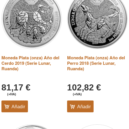
Moneda Plata (onza) Año del
Moneda Plata (onza) Año del
Cerdo 2019 (Serie Lunar,
Perro 2018 (Serie Lunar,
Ruanda)
Ruanda)
81,17
€
102,82
€
(+IVA)
(+IVA)
Añadir
Añadir