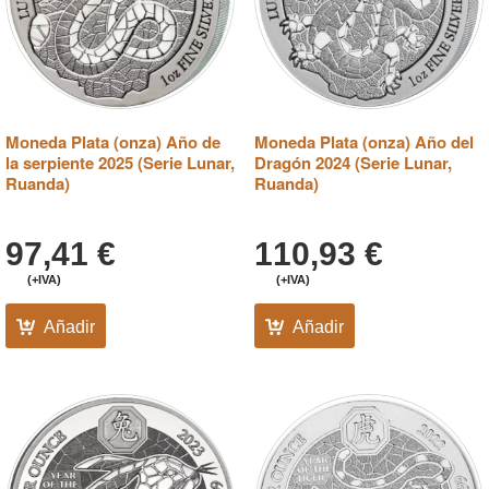
Moneda Plata (onza) Año de
Moneda Plata (onza) Año del
la serpiente 2025 (Serie Lunar,
Dragón 2024 (Serie Lunar,
Ruanda)
Ruanda)
97,41
€
110,93
€
(+IVA)
(+IVA)
Añadir
Añadir