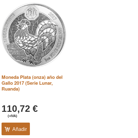
Moneda Plata (onza) año del
Gallo 2017 (Serie Lunar,
Ruanda)
110,72
€
(+IVA)
Añadir