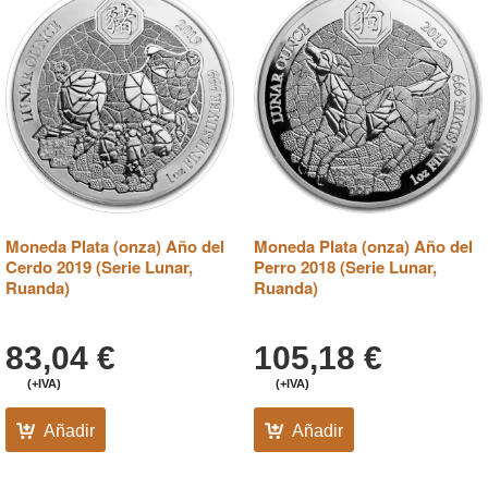
Moneda Plata (onza) Año del
Moneda Plata (onza) Año del
Cerdo 2019 (Serie Lunar,
Perro 2018 (Serie Lunar,
Ruanda)
Ruanda)
83,04
€
105,18
€
(+IVA)
(+IVA)
Añadir
Añadir