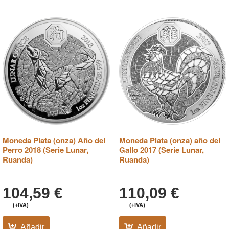
Moneda Plata (onza) Año del
Moneda Plata (onza) año del
Perro 2018 (Serie Lunar,
Gallo 2017 (Serie Lunar,
Ruanda)
Ruanda)
104,59
€
110,09
€
(+IVA)
(+IVA)
Añadir
Añadir