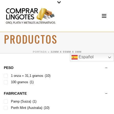
PRODUCTOS
PORTADA
»
32MM X 55MM X 3MM
Español
PESO
1 onza = 31,1 gramos
(10)
100 gramos
(1)
FABRICANTE
Pamp (Suiza)
(1)
Perth Mint (Australia)
(10)