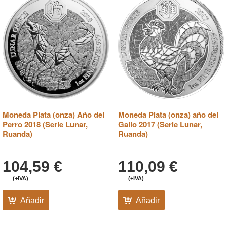
Moneda Plata (onza) Año del
Moneda Plata (onza) año del
Perro 2018 (Serie Lunar,
Gallo 2017 (Serie Lunar,
Ruanda)
Ruanda)
104,59
€
110,09
€
(+IVA)
(+IVA)
Añadir
Añadir