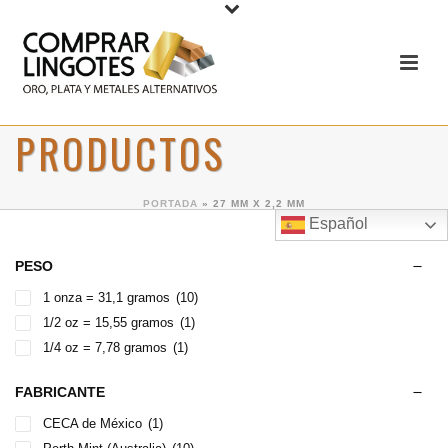
PRODUCTOS
PORTADA
»
27 MM X 2,2 MM
Español
PESO
1 onza = 31,1 gramos
(10)
1/2 oz = 15,55 gramos
(1)
1/4 oz = 7,78 gramos
(1)
FABRICANTE
CECA de México
(1)