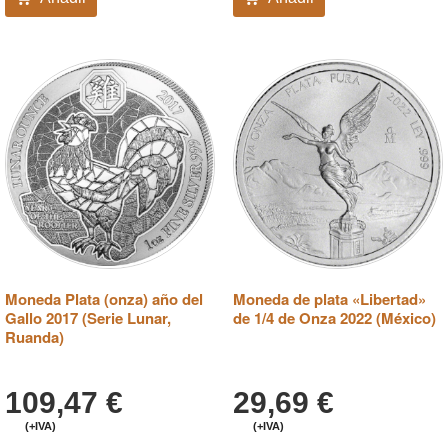
Moneda Plata (onza) año del
Moneda de plata «Libertad»
Gallo 2017 (Serie Lunar,
de 1/4 de Onza 2022 (México)
Ruanda)
109,47
€
29,69
€
(+IVA)
(+IVA)