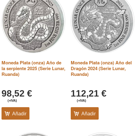
Moneda Plata (onza) Año de
Moneda Plata (onza) Año del
la serpiente 2025 (Serie Lunar,
Dragón 2024 (Serie Lunar,
Ruanda)
Ruanda)
98,52
€
112,21
€
(+IVA)
(+IVA)
Añadir
Añadir