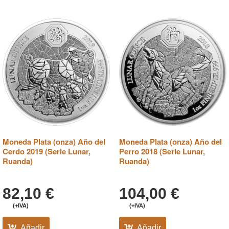
Moneda Plata (onza) Año del
Moneda Plata (onza) Año del
Cerdo 2019 (Serie Lunar,
Perro 2018 (Serie Lunar,
Ruanda)
Ruanda)
82,10
€
104,00
€
(+IVA)
(+IVA)
Añadir
Añadir