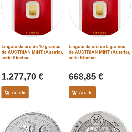
Lingote de oro de 10 gramos
Lingote de oro de 5 gramos
de AUSTRIAN MINT (Austria),
de AUSTRIAN MINT (Austria),
serie Kinebar
serie Kinebar
1.277,70
€
668,85
€
Añadir
Añadir