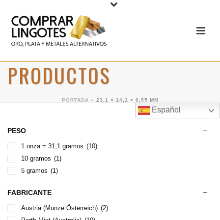
PRODUCTOS
PORTADA
»
23,1 × 14,1 × 0,95 MM
Español
PESO
1 onza = 31,1 gramos
(10)
10 gramos
(1)
5 gramos
(1)
FABRICANTE
Austria (Münze Österreich)
(2)