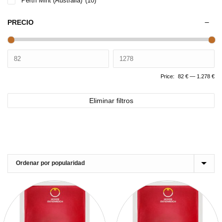
Perth Mint (Australia)
(10)
PRECIO
Price:
82 €
—
1.278 €
Eliminar filtros