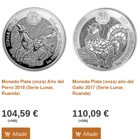
Moneda Plata (onza) Año del
Moneda Plata (onza) año del
Perro 2018 (Serie Lunar,
Gallo 2017 (Serie Lunar,
Ruanda)
Ruanda)
104,59
€
110,09
€
(+IVA)
(+IVA)
Añadir
Añadir