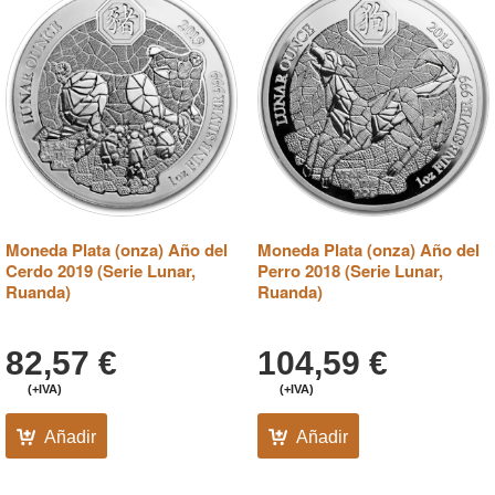
Moneda Plata (onza) Año del
Moneda Plata (onza) Año del
Cerdo 2019 (Serie Lunar,
Perro 2018 (Serie Lunar,
Ruanda)
Ruanda)
82,57
€
104,59
€
(+IVA)
(+IVA)
Añadir
Añadir