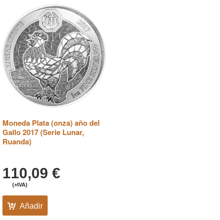
Moneda Plata (onza) año del
Gallo 2017 (Serie Lunar,
Ruanda)
110,09
€
(+IVA)
Añadir