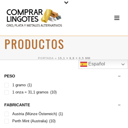
PRODUCTOS
PORTADA
»
15,1 × 8,8 × 0,5 MM
Español
PESO
1 gramo
(1)
1 onza = 31,1 gramos
(10)
FABRICANTE
Austria (Münze Österreich)
(1)
Perth Mint (Australia)
(10)