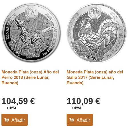
Moneda Plata (onza) Año del
Moneda Plata (onza) año del
Perro 2018 (Serie Lunar,
Gallo 2017 (Serie Lunar,
Ruanda)
Ruanda)
104,59
€
110,09
€
(+IVA)
(+IVA)
Añadir
Añadir