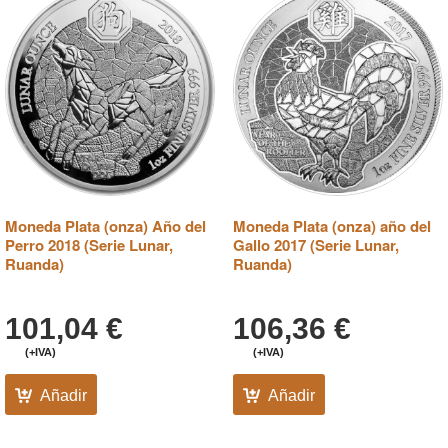
Moneda Plata (onza) Año del
Moneda Plata (onza) año del
Perro 2018 (Serie Lunar,
Gallo 2017 (Serie Lunar,
Ruanda)
Ruanda)
101,04
€
106,36
€
(+IVA)
(+IVA)
Añadir
Añadir