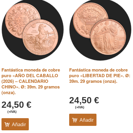
Fantástica moneda de cobre
Fantástica moneda de cobre
puro «AÑO DEL CABALLO
puro «LIBERTAD DE PIE». Ø:
(2026) – CALENDARIO
39m. 29 gramos (onza).
CHINO». Ø: 39m. 29 gramos
(onza).
24,50
€
24,50
€
(+IVA)
(+IVA)
Añadir
Añadir