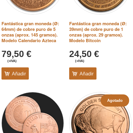
Fantástica gran moneda (Ø:
Fantástica gran moneda (Ø:
64mm) de cobre puro de 5
39mm) de cobre puro de 1
onzas (aprox. 145 gramos).
onzas (aprox. 29 gramos).
Modelo Calendario Azteca
Modelo Bitcoin
79,50
€
24,50
€
(+IVA)
(+IVA)
Añadir
Añadir
Agotado