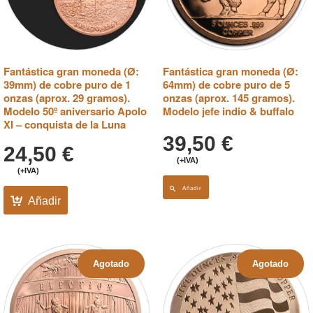
Fantástica gran moneda (Ø:
Fantástica gran moneda (Ø:
39mm) de cobre puro de 1
64mm) de cobre puro de 5
onzas (aprox. 29 gramos).
onzas (aprox. 145 gramos).
Modelo 50º aniversario Apolo
Modelo jefe indio & buffalo
XI – conquista de la Luna
39,50
€
24,50
€
(+IVA)
(+IVA)
Añadir
Añadir
Agotado
Agotado