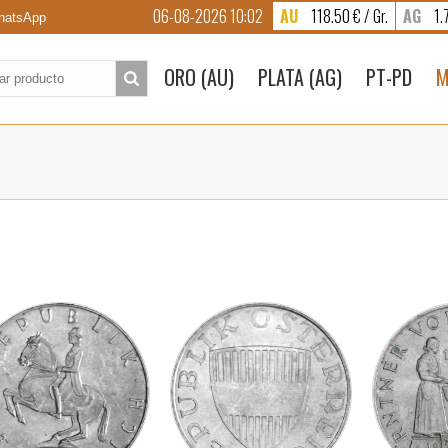
06-08-2026 10:02
AU
118.50 € / Gr.
AG
1.7
atsApp
to:
ORO (AU)
PLATA (AG)
PT-PD
M