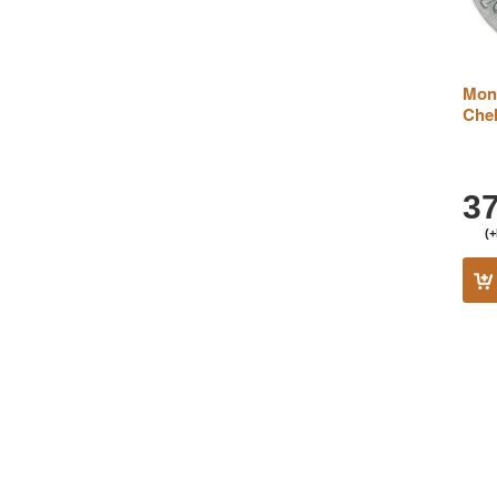
Mone
Chel
3
(+