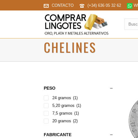
CONTACTO
(+34) 636 05 32 62
Wh
Buscar
produc
CHELINES
PESO
24 gramos
(1)
5,20 gramos
(1)
7,5 gramos
(1)
20 gramos
(2)
FABRICANTE