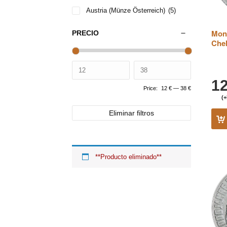
Austria (Münze Österreich)
(5)
Mone
PRECIO
Chel
1
Price:
12 €
—
38 €
(+
Eliminar filtros
**Producto eliminado**