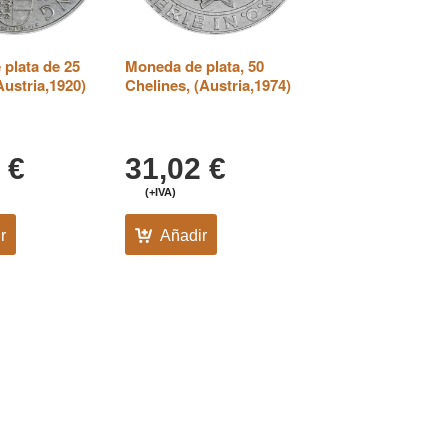
plata de 25
Moneda de plata, 50
Austria,1920)
Chelines, (Austria,1974)
9
€
31,02
€
(+IVA)
r
Añadir