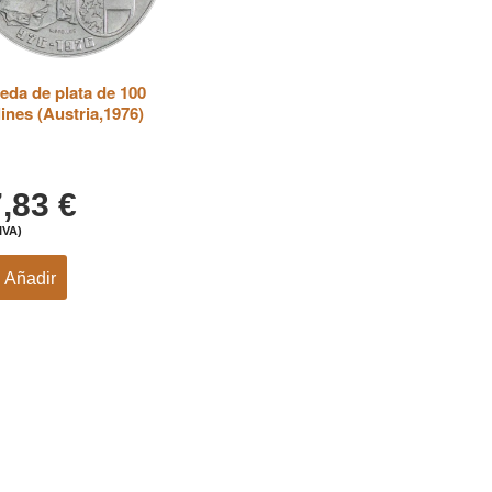
da de plata de 100
ines (Austria,1976)
7,83
€
IVA)
Añadir