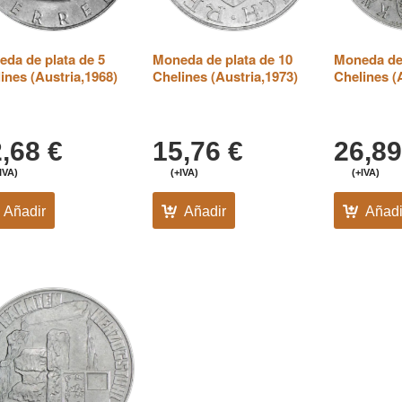
da de plata de 5
Moneda de plata de 10
Moneda de 
ines (Austria,1968)
Chelines (Austria,1973)
Chelines (
2,68
€
15,76
€
26,8
IVA)
(+IVA)
(+IVA)
Añadir
Añadir
Añadi