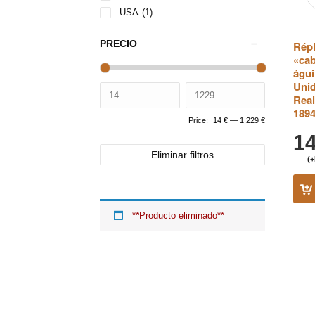
USA
(1)
PRECIO
Répl
«cab
águi
Unid
Real
1894
Price:
14 €
—
1.229 €
1
Eliminar filtros
(+
**Producto eliminado**