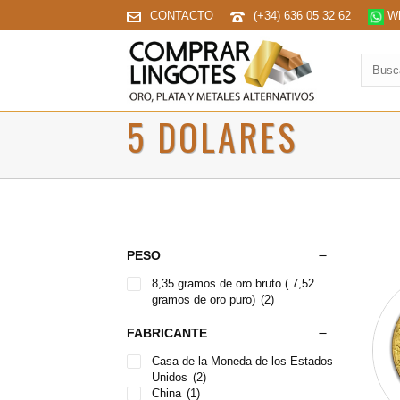
CONTACTO
(+34) 636 05 32 62
Wh
Buscar
produc
5 DOLARES
PESO
8,35 gramos de oro bruto ( 7,52
gramos de oro puro)
(2)
FABRICANTE
Casa de la Moneda de los Estados
Unidos
(2)
China
(1)