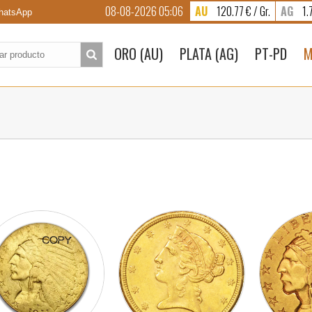
08-08-2026 05:06
AU
120.77 € / Gr.
AG
1.7
atsApp
to:
ORO (AU)
PLATA (AG)
PT-PD
M