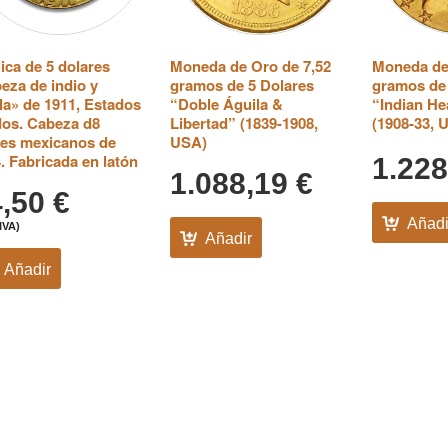
ica de 5 dolares
Moneda de Oro de 7,52
Moneda de
eza de indio y
gramos de 5 Dolares
gramos de 
la» de 1911, Estados
“Doble Águila &
“Indian He
os. Cabeza d8
Libertad” (1839-1908,
(1908-33, 
es mexicanos de
USA)
. Fabricada en latón
1.22
1.088,19
€
4,50
€
Añadi
IVA)
Añadir
Añadir