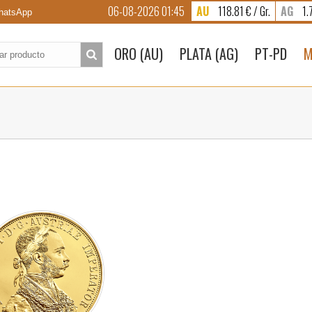
06-08-2026 01:45
AU
118.81 € / Gr.
AG
1.7
atsApp
to:
ORO (AU)
PLATA (AG)
PT-PD
M