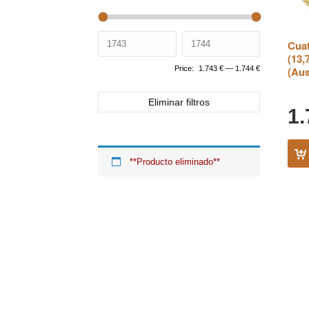
Cuat
(13,
Price:
1.743 €
—
1.744 €
(Aus
Eliminar filtros
1
**Producto eliminado**