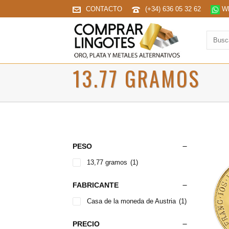
CONTACTO
(+34) 636 05 32 62
Wh
Buscar
produc
13.77 GRAMOS
PESO
13,77 gramos
(1)
FABRICANTE
Casa de la moneda de Austria
(1)
PRECIO