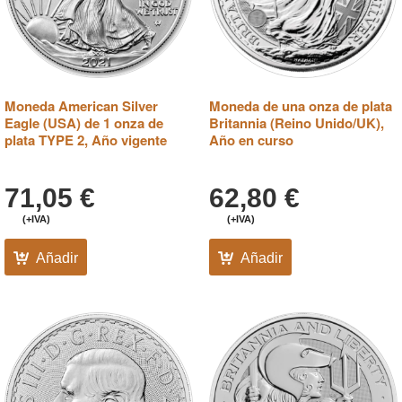
Moneda American Silver
Moneda de una onza de plata
Eagle (USA) de 1 onza de
Britannia (Reino Unido/UK),
plata TYPE 2, Año vigente
Año en curso
71,05
€
62,80
€
(+IVA)
(+IVA)
Añadir
Añadir